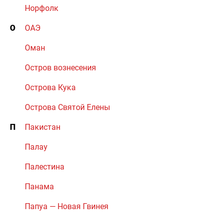
Норфолк
О
ОАЭ
Оман
Остров вознесения
Острова Кука
Острова Святой Елены
П
Пакистан
Палау
Палестина
Панама
Папуа — Новая Гвинея