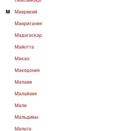
Люксембург
М
Маврикий
Мавритания
Мадагаскар
Майотта
Макао
Македония
Малави
Малайзия
Мали
Мальдивы
Мальта