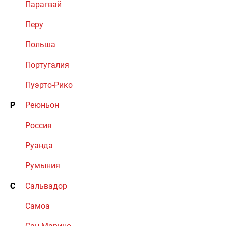
Парагвай
Перу
Польша
Португалия
Пуэрто-Рико
Р
Реюньон
Россия
Руанда
Румыния
С
Сальвадор
Самоа