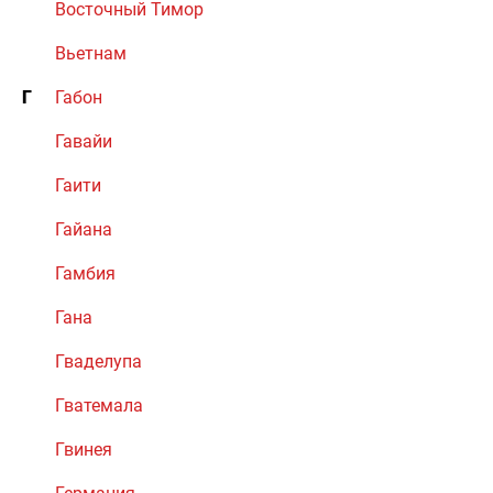
Восточный Тимор
Вьетнам
Г
Габон
Гавайи
Гаити
Гайана
Гамбия
Гана
Гваделупа
Гватемала
Гвинея