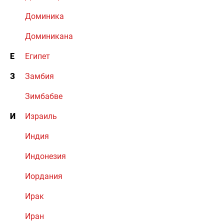
Доминика
Доминикана
Е
Египет
З
Замбия
Зимбабве
И
Израиль
Индия
Индонезия
Иордания
Ирак
Иран