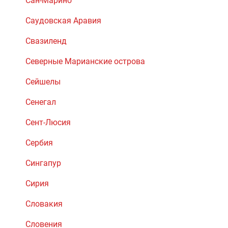
Сан-Марино
Саудовская Аравия
Свазиленд
Северные Марианские острова
Сейшелы
Сенегал
Сент-Люсия
Сербия
Сингапур
Сирия
Словакия
Словения