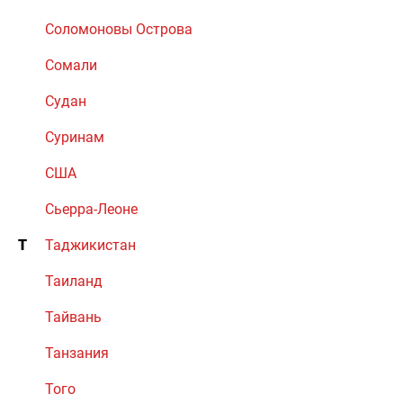
Соломоновы Острова
Сомали
Судан
Суринам
США
Сьерра-Леоне
Т
Таджикистан
Таиланд
Тайвань
Танзания
Того