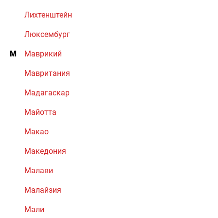
Лихтенштейн
Люксембург
М
Маврикий
Мавритания
Мадагаскар
Майотта
Макао
Македония
Малави
Малайзия
Мали