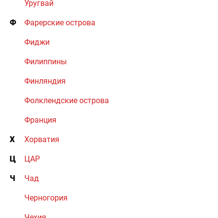
Уругвай
Ф
Фарерские острова
Фиджи
Филиппины
Финляндия
Фолклендские острова
Франция
Х
Хорватия
Ц
ЦАР
Ч
Чад
Черногория
Чехия