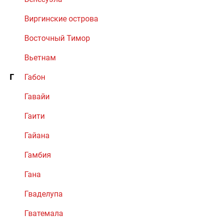
Виргинские острова
Восточный Тимор
Вьетнам
Г
Габон
Гавайи
Гаити
Гайана
Гамбия
Гана
Гваделупа
Гватемала