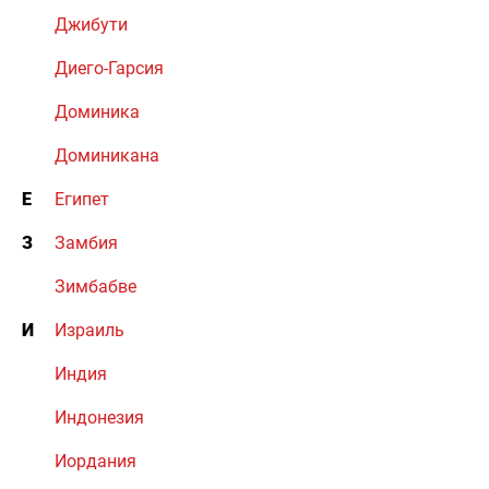
Джибути
Диего-Гарсия
Доминика
Доминикана
Е
Египет
З
Замбия
Зимбабве
И
Израиль
Индия
Индонезия
Иордания