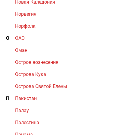
Новая Каледония
Норвегия
Норфолк
О
ОАЭ
Оман
Остров вознесения
Острова Кука
Острова Святой Елены
П
Пакистан
Палау
Палестина
Панама