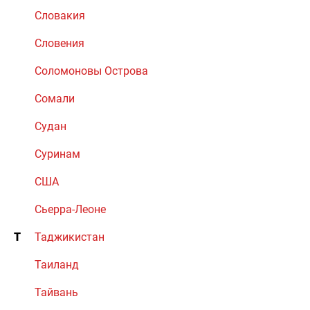
Словакия
Словения
Соломоновы Острова
Сомали
Судан
Суринам
США
Сьерра-Леоне
Т
Таджикистан
Таиланд
Тайвань