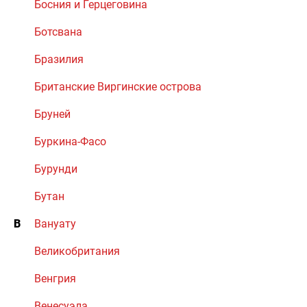
Босния и Герцеговина
Ботсвана
Бразилия
Британские Виргинские острова
Бруней
Буркина-Фасо
Бурунди
Бутан
В
Вануату
Великобритания
Венгрия
Венесуэла