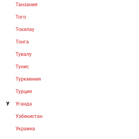
Танзания
Того
Токелау
Тонга
Тувалу
Тунис
Туркмения
Турция
У
Уганда
Узбекистан
Украина