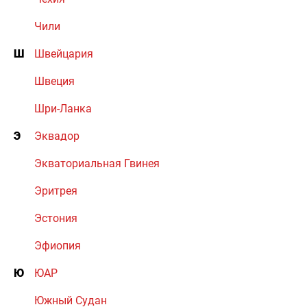
Чили
Ш
Швейцария
Швеция
Шри-Ланка
Э
Эквадор
Экваториальная Гвинея
Эритрея
Эстония
Эфиопия
Ю
ЮАР
Южный Судан