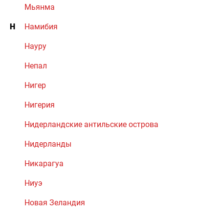
Мьянма
Н
Намибия
Науру
Непал
Нигер
Нигерия
Нидерландские антильские острова
Нидерланды
Никарагуа
Ниуэ
Новая Зеландия