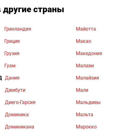
в другие страны
Гренландия
Майотта
Греция
Макао
Грузия
Македония
Гуам
Малави
Д
Дания
Малайзия
Джибути
Мали
Диего-Гарсия
Мальдивы
Доминика
Мальта
Доминикана
Марокко