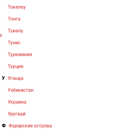
Токелау
Тонга
Тувалу
е
Тунис
Туркмения
Турция
У
Уганда
Узбекистан
Украина
Уругвай
Ф
Фарерские острова