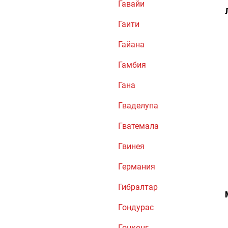
Гавайи
Гаити
Гайана
Гамбия
Гана
Гваделупа
Гватемала
Гвинея
Германия
Гибралтар
Гондурас
Гонконг