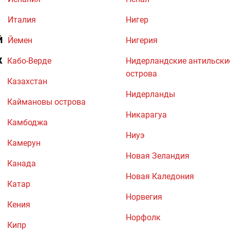
Италия
Нигер
Й
Йемен
Нигерия
К
Кабо-Верде
Нидерландские антильски
острова
Казахстан
Нидерланды
Каймановы острова
Никарагуа
Камбоджа
Ниуэ
Камерун
Новая Зеландия
Канада
Новая Каледония
Катар
Норвегия
Кения
Норфолк
Кипр