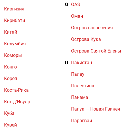
О
ОАЭ
Киргизия
Оман
Кирибати
Остров вознесения
Китай
Острова Кука
Колумбия
Острова Святой Елены
Коморы
П
Пакистан
Конго
Палау
Корея
Палестина
Коста-Рика
Панама
Кот-д'Ивуар
Папуа — Новая Гвинея
Куба
Парагвай
Кувейт