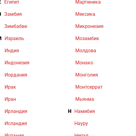
Е
Египет
Мартиника
З
Замбия
Мексика
Зимбабве
Микронезия
И
Израиль
Мозамбик
Индия
Молдова
Индонезия
Монако
Иордания
Монголия
Ирак
Монтсеррат
Иран
Мьянма
Ирландия
Н
Намибия
Исландия
Науру
Испания
Непал