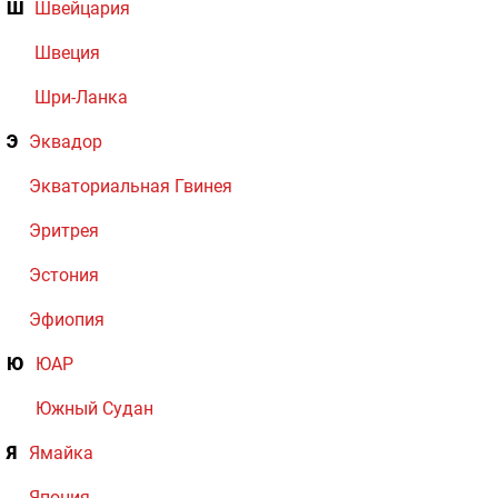
Ш
Швейцария
Швеция
Шри-Ланка
Э
Эквадор
Экваториальная Гвинея
Эритрея
Эстония
Эфиопия
Ю
ЮАР
Южный Судан
Я
Ямайка
Япония