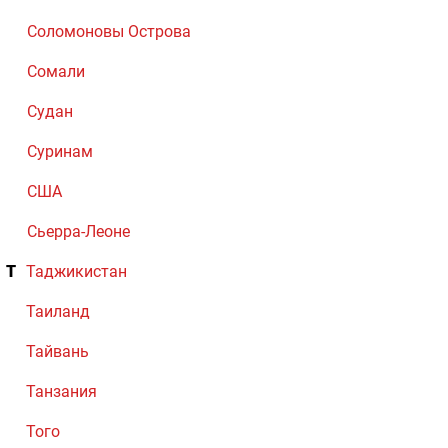
Соломоновы Острова
Сомали
Судан
Суринам
США
Сьерра-Леоне
Т
Таджикистан
Таиланд
Тайвань
Танзания
Того