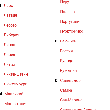
Перу
Л
Лаос
Польша
Латвия
Португалия
Лесото
Пуэрто-Рико
Либерия
Р
Реюньон
Ливан
Россия
Ливия
Руанда
Литва
Румыния
Лихтенштейн
С
Сальвадор
Люксембург
Самоа
М
Маврикий
Сан-Марино
Мавритания
Саудовская Аравия