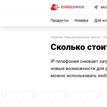
Мос
Продукты
Номера
Для к
Главная
Международные звонки
Уз
Сколько стои
IP-телефония снижает за
новые возможности для д
можно использовать любо