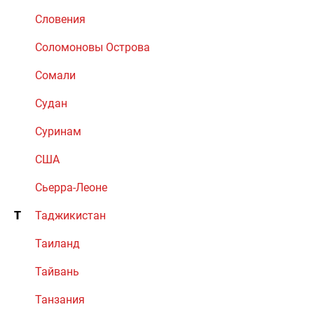
Словения
Соломоновы Острова
Сомали
Судан
Суринам
США
Сьерра-Леоне
Т
Таджикистан
Таиланд
Тайвань
Танзания