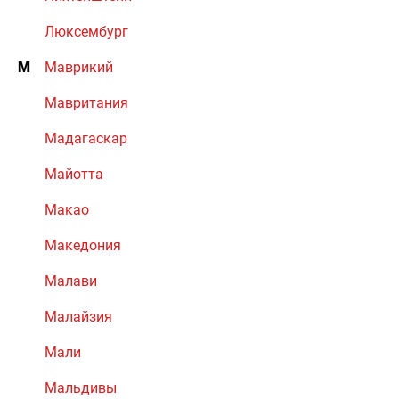
Люксембург
М
Маврикий
Мавритания
Мадагаскар
Майотта
Макао
Македония
Малави
Малайзия
Мали
Мальдивы