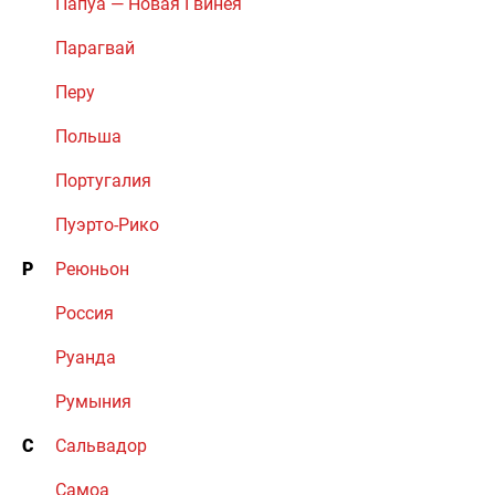
Папуа — Новая Гвинея
Парагвай
Перу
Польша
Португалия
Пуэрто-Рико
Р
Реюньон
Россия
Руанда
Румыния
С
Сальвадор
Самоа