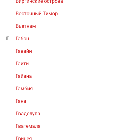
Виргинские острова
Восточный Тимор
Вьетнам
Г
Габон
Гавайи
Гаити
Гайана
Гамбия
Гана
Гваделупа
Гватемала
Гвинея