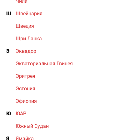
Чили
Ш
Швейцария
Швеция
Шри-Ланка
Э
Эквадор
Экваториальная Гвинея
Эритрея
Эстония
Эфиопия
Ю
ЮАР
Южный Судан
Я
Ямайка