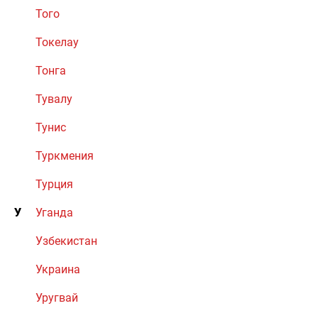
Того
Токелау
Тонга
Тувалу
Тунис
Туркмения
Турция
У
Уганда
Узбекистан
Украина
Уругвай