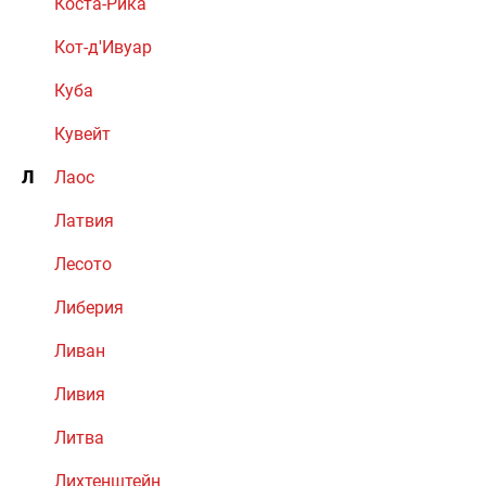
Коста-Рика
Кот-д'Ивуар
Куба
Кувейт
Л
Лаос
Латвия
Лесото
Либерия
Ливан
Ливия
Литва
Лихтенштейн