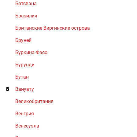
Ботсвана
Бразилия
Британские Виргинские острова
Бруней
Буркина-Фасо
Бурунди
Бутан
В
Вануату
Великобритания
Венгрия
Венесуэла