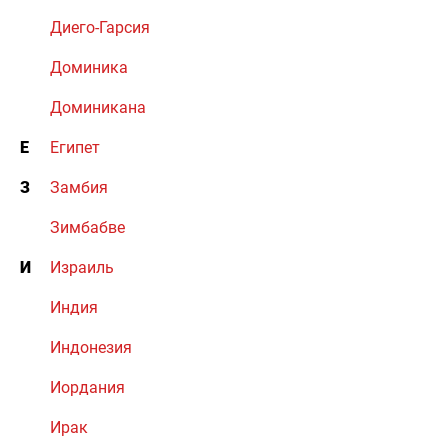
Диего-Гарсия
Доминика
Доминикана
Е
Египет
З
Замбия
Зимбабве
И
Израиль
Индия
Индонезия
Иордания
Ирак