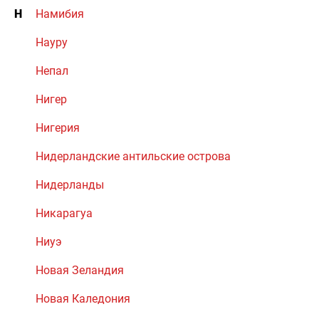
Н
Намибия
Науру
Непал
Нигер
Нигерия
Нидерландские антильские острова
Нидерланды
Никарагуа
Ниуэ
Новая Зеландия
Новая Каледония