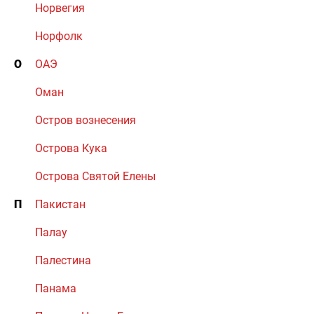
Норвегия
Норфолк
О
ОАЭ
Оман
Остров вознесения
Острова Кука
Острова Святой Елены
П
Пакистан
Палау
Палестина
Панама