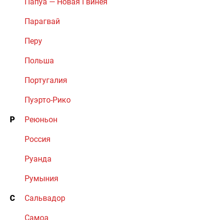
Папуа — Новая Гвинея
Парагвай
Перу
Польша
Португалия
Пуэрто-Рико
Р
Реюньон
Россия
Руанда
Румыния
С
Сальвадор
Самоа