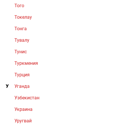
Того
Токелау
Тонга
Тувалу
Тунис
Туркмения
Турция
У
Уганда
Узбекистан
Украина
Уругвай