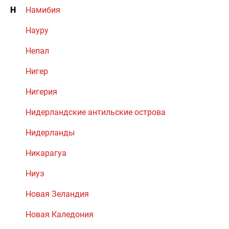
Н
Намибия
Науру
Непал
Нигер
Нигерия
Нидерландские антильские острова
Нидерланды
Никарагуа
Ниуэ
Новая Зеландия
Новая Каледония