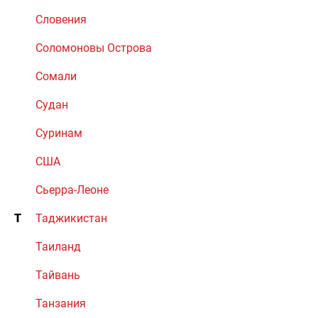
Словения
Соломоновы Острова
Сомали
Судан
Суринам
США
Сьерра-Леоне
Т
Таджикистан
Таиланд
Тайвань
Танзания