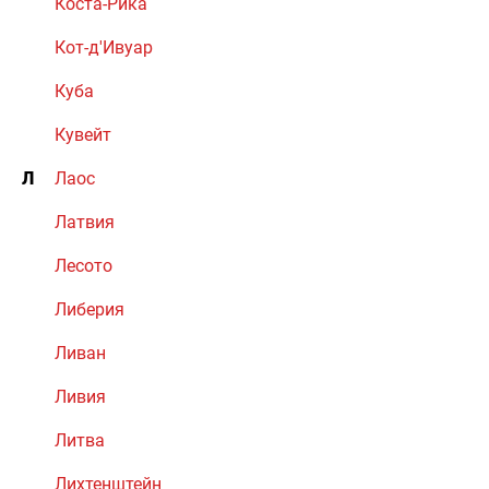
Коста-Рика
Кот-д'Ивуар
Куба
Кувейт
Л
Лаос
Латвия
Лесото
Либерия
Ливан
Ливия
Литва
Лихтенштейн