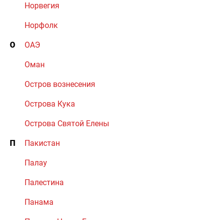
Норвегия
Норфолк
О
ОАЭ
Оман
Остров вознесения
Острова Кука
Острова Святой Елены
П
Пакистан
Палау
Палестина
Панама