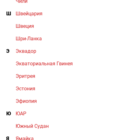
Чили
Ш
Швейцария
Швеция
Шри-Ланка
Э
Эквадор
Экваториальная Гвинея
Эритрея
Эстония
Эфиопия
Ю
ЮАР
Южный Судан
Я
Ямайка