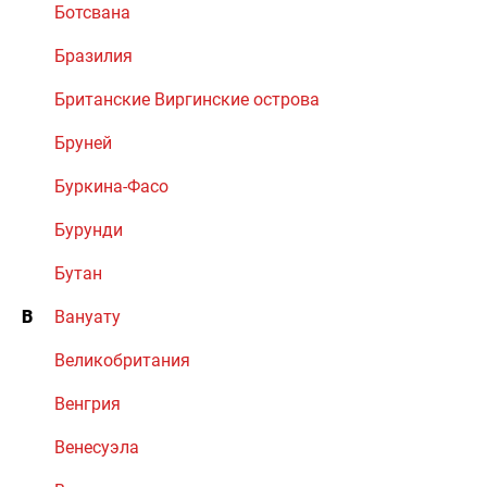
Ботсвана
Бразилия
Британские Виргинские острова
Бруней
Буркина-Фасо
Бурунди
Бутан
В
Вануату
Великобритания
Венгрия
Венесуэла