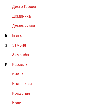
Диего-Гарсия
Доминика
Доминикана
Е
Египет
З
Замбия
Зимбабве
И
Израиль
Индия
Индонезия
Иордания
Ирак