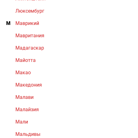
Люксембург
М
Маврикий
Мавритания
Мадагаскар
Майотта
Макао
Македония
Малави
Малайзия
Мали
Мальдивы