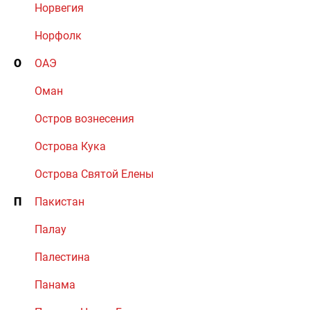
Норвегия
Норфолк
О
ОАЭ
Оман
Остров вознесения
Острова Кука
Острова Святой Елены
П
Пакистан
Палау
Палестина
Панама