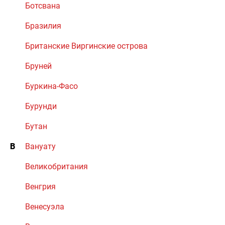
Ботсвана
Бразилия
Британские Виргинские острова
Бруней
Буркина-Фасо
Бурунди
Бутан
В
Вануату
Великобритания
Венгрия
Венесуэла