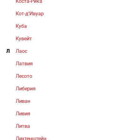
Коста-Рика
Кот-д'Ивуар
Куба
Кувейт
Л
Лаос
Латвия
Лесото
Либерия
Ливан
Ливия
Литва
Лихтенштейн