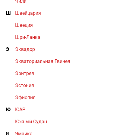
Чили
Ш
Швейцария
Швеция
Шри-Ланка
Э
Эквадор
Экваториальная Гвинея
Эритрея
Эстония
Эфиопия
Ю
ЮАР
Южный Судан
Я
Ямайка