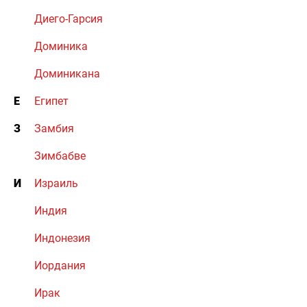
Диего-Гарсия
Доминика
Доминикана
Е
Египет
З
Замбия
Зимбабве
И
Израиль
Индия
Индонезия
Иордания
Ирак