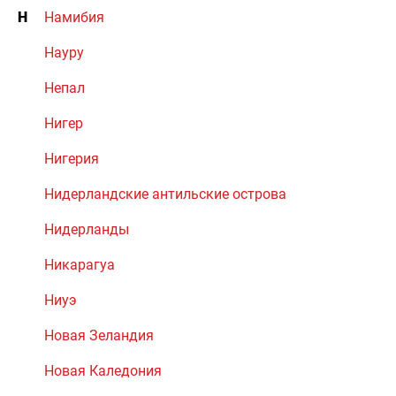
Н
Намибия
Науру
Непал
Нигер
Нигерия
Нидерландские антильские острова
Нидерланды
Никарагуа
Ниуэ
Новая Зеландия
Новая Каледония