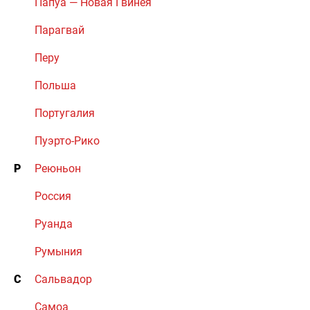
Папуа — Новая Гвинея
Парагвай
Перу
Польша
Португалия
Пуэрто-Рико
Р
Реюньон
Россия
Руанда
Румыния
С
Сальвадор
Самоа