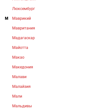
Люксембург
М
Маврикий
Мавритания
Мадагаскар
Майотта
Макао
Македония
Малави
Малайзия
Мали
Мальдивы