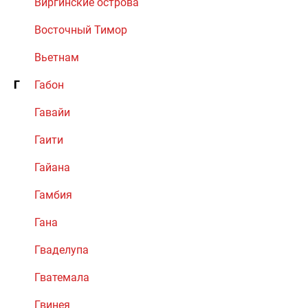
Виргинские острова
Восточный Тимор
Вьетнам
Г
Габон
Гавайи
Гаити
Гайана
Гамбия
Гана
Гваделупа
Гватемала
Гвинея