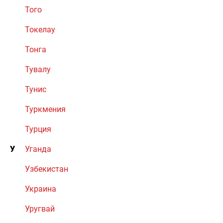
Того
Токелау
Тонга
Тувалу
Тунис
Туркмения
Турция
У
Уганда
Узбекистан
Украина
Уругвай