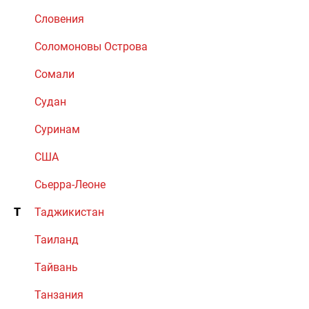
Словения
Соломоновы Острова
Сомали
Судан
Суринам
США
Сьерра-Леоне
Т
Таджикистан
Таиланд
Тайвань
Танзания