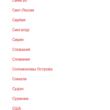
Сенегал
Сент-Люсия
Сербия
Сингапур
Сирия
Словакия
Словения
Соломоновы Острова
Сомали
Судан
Суринам
США