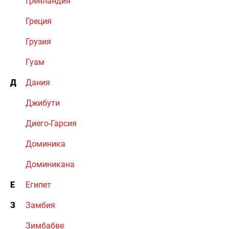
Гренландия
Греция
Грузия
Гуам
Д
Дания
Джибути
Диего-Гарсия
Доминика
Доминикана
Е
Египет
З
Замбия
Зимбабве