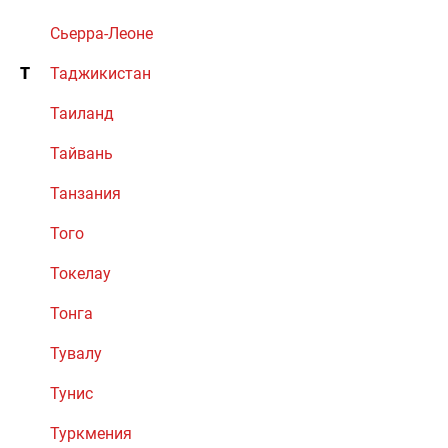
Сьерра-Леоне
Т
Таджикистан
Таиланд
Тайвань
Танзания
Того
Токелау
Тонга
Тувалу
Тунис
Туркмения