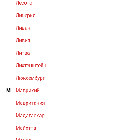
Лесото
Либерия
Ливан
Ливия
Литва
Лихтенштейн
Люксембург
М
Маврикий
Мавритания
Мадагаскар
Майотта