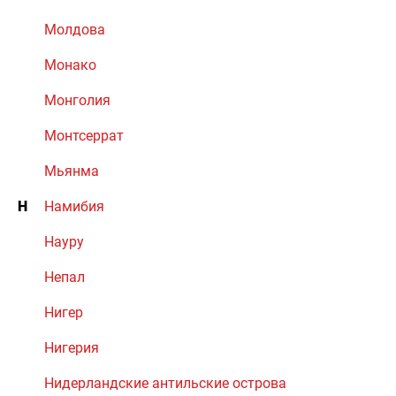
Молдова
Монако
Монголия
Монтсеррат
Мьянма
Н
Намибия
Науру
Непал
Нигер
Нигерия
Нидерландские антильские острова