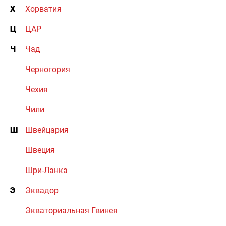
Х
Хорватия
Ц
ЦАР
Ч
Чад
Черногория
Чехия
Чили
Ш
Швейцария
Швеция
Шри-Ланка
Э
Эквадор
Экваториальная Гвинея