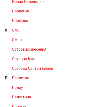
Новая Каледония
Норвегия
Норфолк
О
ОАЭ
Оман
Остров вознесения
Острова Кука
Острова Святой Елены
П
Пакистан
Палау
Палестина
Панама