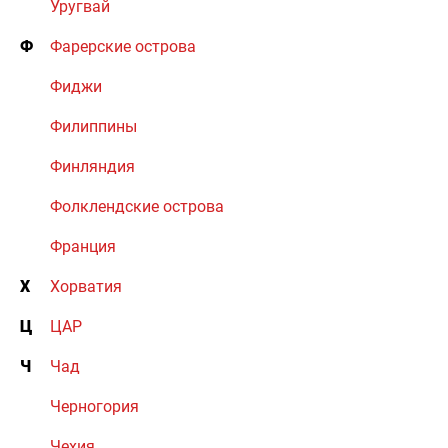
Уругвай
Ф
Фарерские острова
Фиджи
Филиппины
Финляндия
Фолклендские острова
Франция
Х
Хорватия
Ц
ЦАР
Ч
Чад
Черногория
Чехия