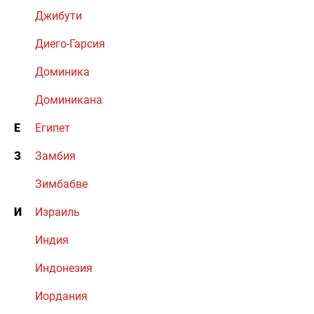
Джибути
Диего-Гарсия
Доминика
Доминикана
Е
Египет
З
Замбия
Зимбабве
И
Израиль
Индия
Индонезия
Иордания