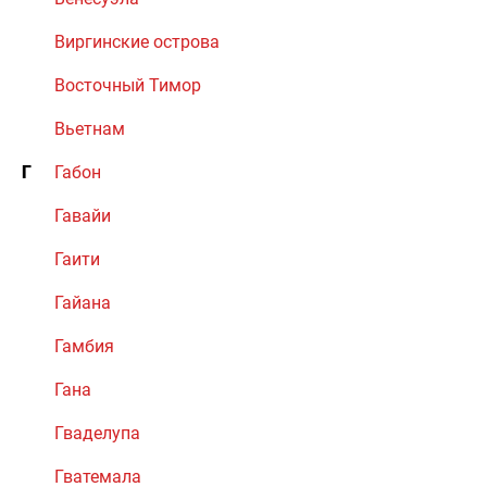
Виргинские острова
Восточный Тимор
Вьетнам
Г
Габон
Гавайи
Гаити
Гайана
Гамбия
Гана
Гваделупа
Гватемала