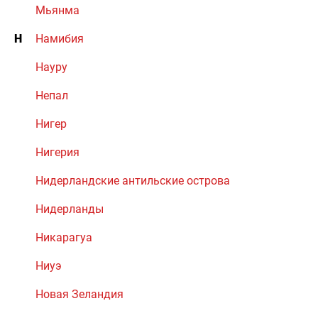
Мьянма
Н
Намибия
Науру
Непал
Нигер
Нигерия
Нидерландские антильские острова
Нидерланды
Никарагуа
Ниуэ
Новая Зеландия