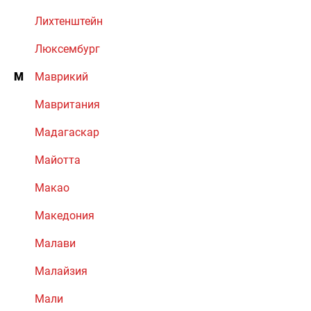
Лихтенштейн
Люксембург
М
Маврикий
Мавритания
Мадагаскар
Майотта
Макао
Македония
Малави
Малайзия
Мали