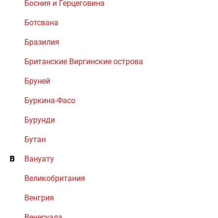
Босния и Герцеговина
Ботсвана
Бразилия
Британские Виргинские острова
Бруней
Буркина-Фасо
Бурунди
Бутан
В
Вануату
Великобритания
Венгрия
Венесуэла