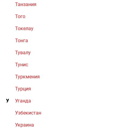
Танзания
Того
Токелау
Тонга
Тувалу
Тунис
Туркмения
Турция
У
Уганда
Узбекистан
Украина