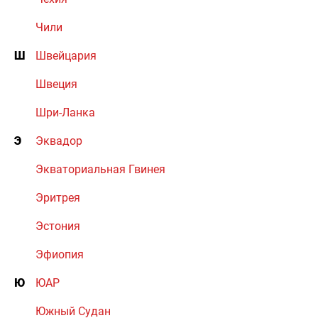
Чили
Ш
Швейцария
Швеция
Шри-Ланка
Э
Эквадор
Экваториальная Гвинея
Эритрея
Эстония
Эфиопия
Ю
ЮАР
Южный Судан