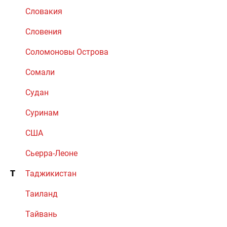
Словакия
Словения
Соломоновы Острова
Сомали
Судан
Суринам
США
Сьерра-Леоне
Т
Таджикистан
Таиланд
Тайвань