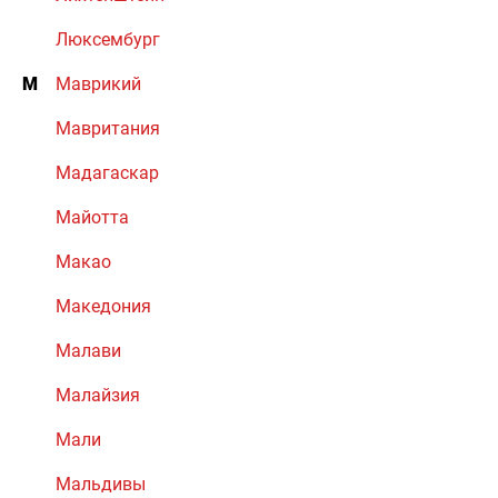
Люксембург
М
Маврикий
Мавритания
Мадагаскар
Майотта
Макао
Македония
Малави
Малайзия
Мали
Мальдивы