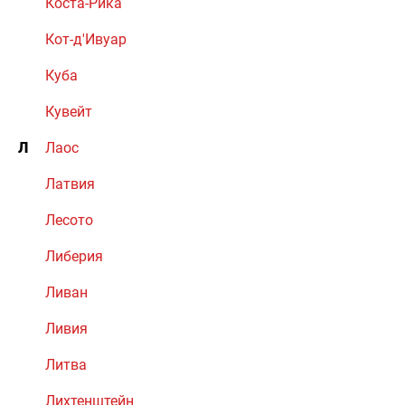
Коста-Рика
Кот-д'Ивуар
Куба
Кувейт
Л
Лаос
Латвия
Лесото
Либерия
Ливан
Ливия
Литва
Лихтенштейн