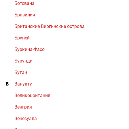
Ботсвана
Бразилия
Британские Виргинские острова
Бруней
Буркина-Фасо
Бурунди
Бутан
В
Вануату
Великобритания
Венгрия
Венесуэла