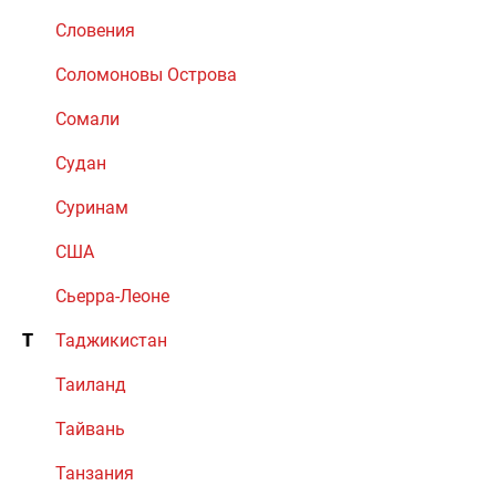
Словения
Соломоновы Острова
Сомали
Судан
Суринам
США
Сьерра-Леоне
Т
Таджикистан
Таиланд
Тайвань
Танзания