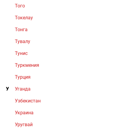
Того
Токелау
Тонга
Тувалу
Тунис
Туркмения
Турция
У
Уганда
Узбекистан
Украина
Уругвай