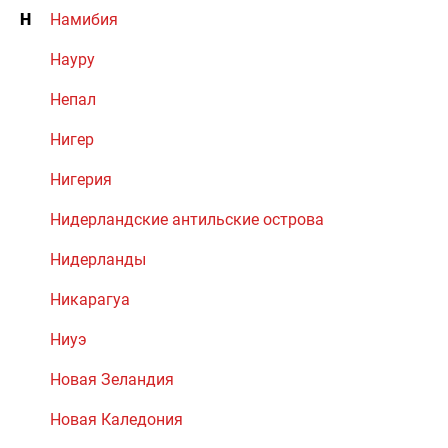
Н
Намибия
Науру
Непал
Нигер
Нигерия
Нидерландские антильские острова
Нидерланды
Никарагуа
Ниуэ
Новая Зеландия
Новая Каледония