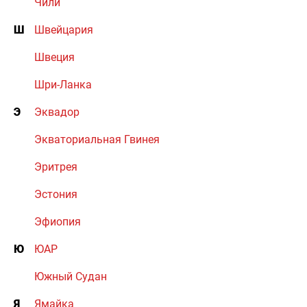
Чили
Ш
Швейцария
Швеция
Шри-Ланка
Э
Эквадор
Экваториальная Гвинея
Эритрея
Эстония
Эфиопия
Ю
ЮАР
Южный Судан
Я
Ямайка