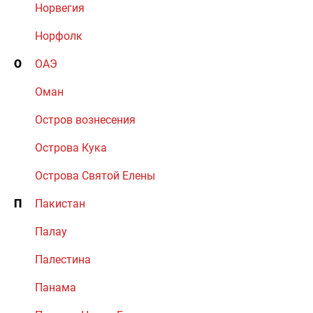
Норвегия
Норфолк
О
ОАЭ
Оман
Остров вознесения
Острова Кука
Острова Святой Елены
П
Пакистан
Палау
Палестина
Панама