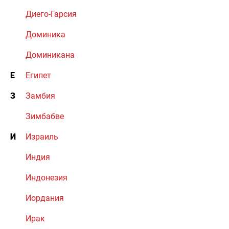
Диего-Гарсия
Доминика
Доминикана
Е
Египет
З
Замбия
Зимбабве
И
Израиль
Индия
Индонезия
Иордания
Ирак