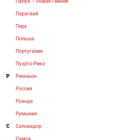
Папуа — Новая Гвинея
Парагвай
Перу
Польша
Португалия
Пуэрто-Рико
Р
Реюньон
Россия
Руанда
Румыния
С
Сальвадор
Самоа