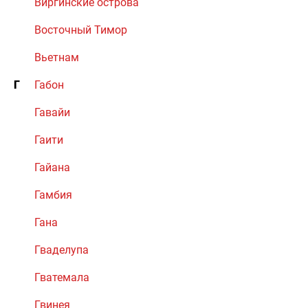
Виргинские острова
Восточный Тимор
Вьетнам
Г
Габон
Гавайи
Гаити
Гайана
Гамбия
Гана
Гваделупа
Гватемала
Гвинея