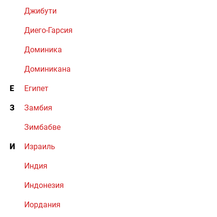
Джибути
Диего-Гарсия
Доминика
Доминикана
Е
Египет
З
Замбия
Зимбабве
И
Израиль
Индия
Индонезия
Иордания