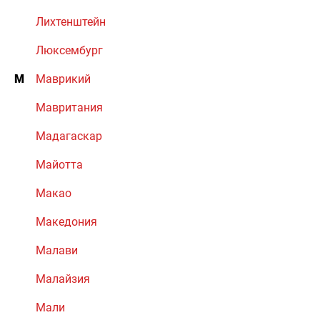
Лихтенштейн
Люксембург
М
Маврикий
Мавритания
Мадагаскар
Майотта
Макао
Македония
Малави
Малайзия
Мали