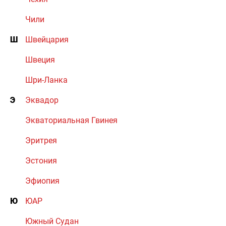
Чили
Ш
Швейцария
Швеция
Шри-Ланка
Э
Эквадор
Экваториальная Гвинея
Эритрея
Эстония
Эфиопия
Ю
ЮАР
Южный Судан