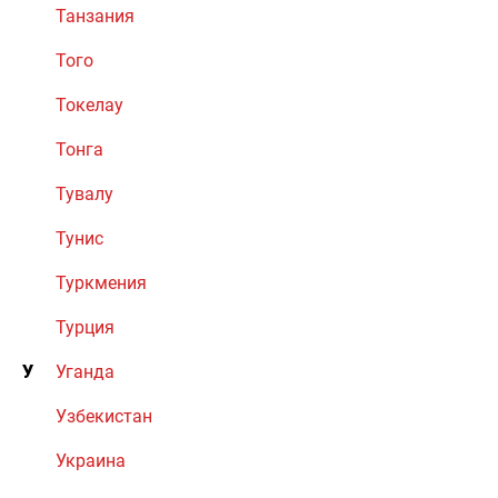
Танзания
Того
Токелау
Тонга
Тувалу
Тунис
Туркмения
Турция
У
Уганда
Узбекистан
Украина