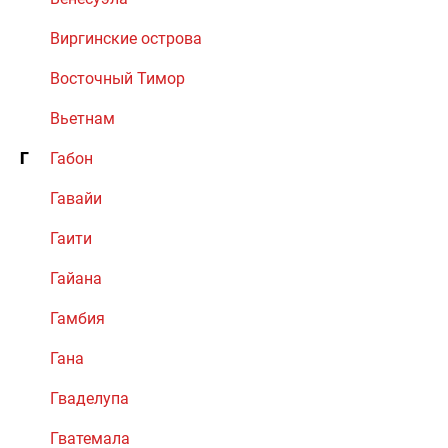
Виргинские острова
Восточный Тимор
Вьетнам
Г
Габон
Гавайи
Гаити
Гайана
Гамбия
Гана
Гваделупа
Гватемала