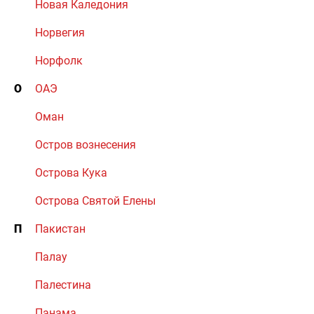
Новая Каледония
Норвегия
Норфолк
О
ОАЭ
Оман
Остров вознесения
Острова Кука
Острова Святой Елены
П
Пакистан
Палау
Палестина
Панама