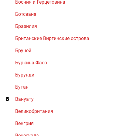
Босния и Герцеговина
Ботсвана
Бразилия
Британские Виргинские острова
Бруней
Буркина-Фасо
Бурунди
Бутан
В
Вануату
Великобритания
Венгрия
Венесуэла