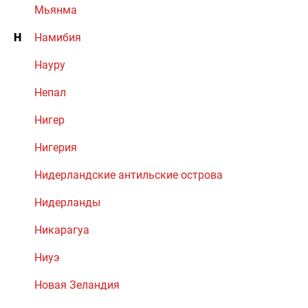
Мьянма
Н
Намибия
Науру
Непал
Нигер
Нигерия
Нидерландские антильские острова
Нидерланды
Никарагуа
Ниуэ
Новая Зеландия