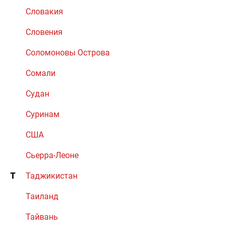
Словакия
Словения
Соломоновы Острова
Сомали
Судан
Суринам
США
Сьерра-Леоне
Т
Таджикистан
Таиланд
Тайвань