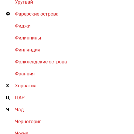
Уругвай
Ф
Фарерские острова
Фиджи
Филиппины
Финляндия
Фолклендские острова
Франция
Х
Хорватия
Ц
ЦАР
Ч
Чад
Черногория
Чехия