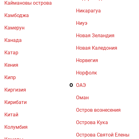
Каймановы острова
Никарагуа
Камбоджа
Ниуэ
Камерун
Новая Зеландия
Канада
Новая Каледония
Катар
Норвегия
Кения
Норфолк
Кипр
О
ОАЭ
Киргизия
Оман
Кирибати
Остров вознесения
Китай
Острова Кука
Колумбия
Острова Святой Елены