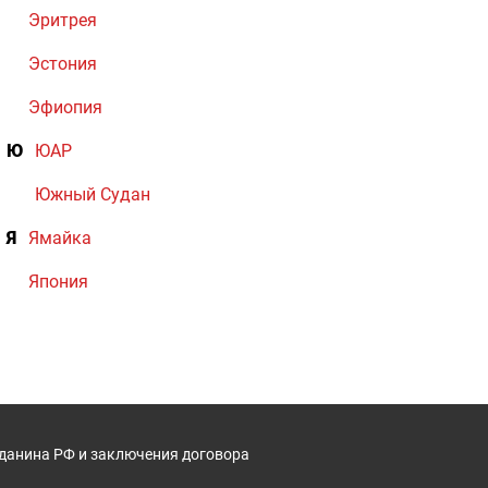
Эритрея
Эстония
Эфиопия
Ю
ЮАР
Южный Судан
Я
Ямайка
Япония
жданина РФ и заключения договора