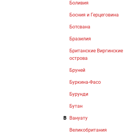
Боливия
Босния и Герцеговина
Ботсвана
Бразилия
Британские Виргинские
острова
Бруней
Буркина-Фасо
Бурунди
Бутан
В
Вануату
Великобритания