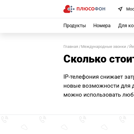
Мос
Продукты
Номера
Для к
Главная
Международные звонки
Й
Сколько стои
IP-телефония снижает за
новые возможности для д
можно использовать любо