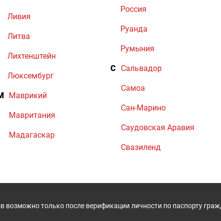
Россия
Ливия
Руанда
Литва
Румыния
Лихтенштейн
С
Сальвадор
Люксембург
Самоа
М
Маврикий
Сан-Марино
Мавритания
Саудовская Аравия
Мадагаскар
Свазиленд
в возможно только после верификации личности по паспорту гра