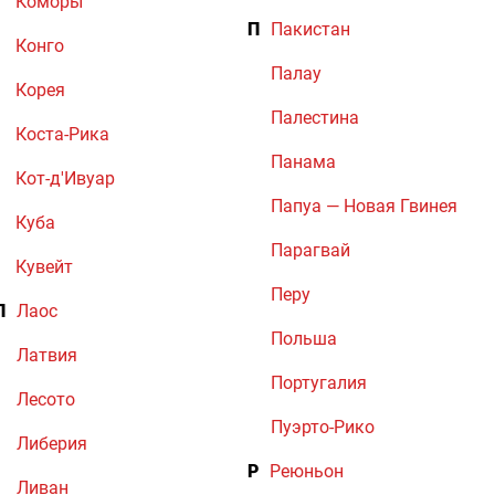
Коморы
П
Пакистан
Конго
Палау
Корея
Палестина
Коста-Рика
Панама
Кот-д'Ивуар
Папуа — Новая Гвинея
Куба
Парагвай
Кувейт
Перу
Л
Лаос
Польша
Латвия
Португалия
Лесото
Пуэрто-Рико
Либерия
Р
Реюньон
Ливан