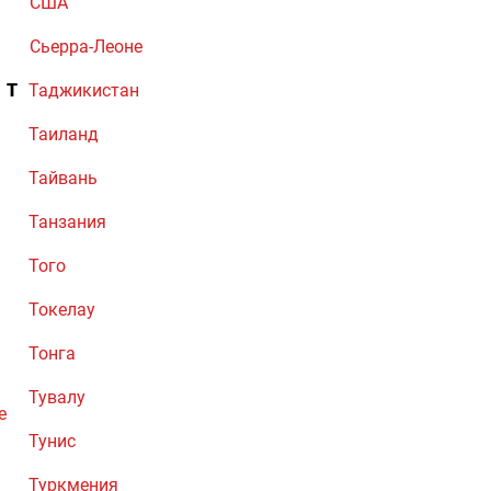
США
Сьерра-Леоне
Т
Таджикистан
Таиланд
Тайвань
Танзания
Того
Токелау
Тонга
Тувалу
е
Тунис
Туркмения