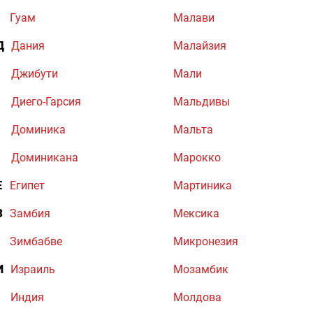
Гуам
Малави
Д
Дания
Малайзия
Джибути
Мали
Диего-Гарсия
Мальдивы
Доминика
Мальта
Доминикана
Марокко
Е
Египет
Мартиника
З
Замбия
Мексика
Зимбабве
Микронезия
И
Израиль
Мозамбик
Индия
Молдова