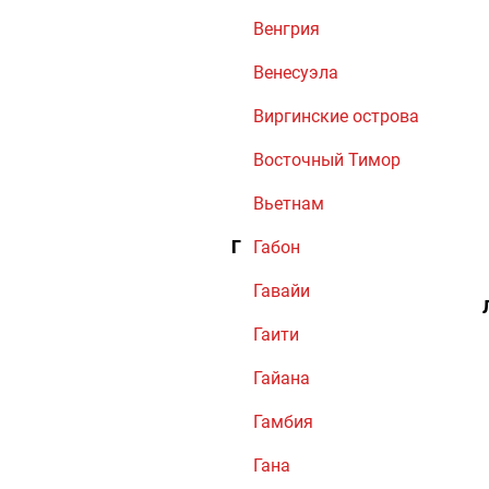
Венгрия
Венесуэла
Виргинские острова
Восточный Тимор
Вьетнам
Г
Габон
Гавайи
Гаити
Гайана
Гамбия
Гана