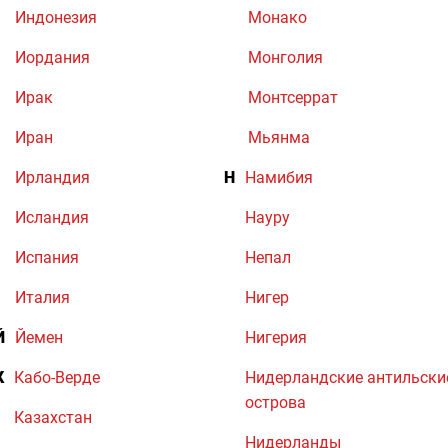
Индонезия
Монако
Иордания
Монголия
Ирак
Монтсеррат
Иран
Мьянма
Ирландия
Н
Намибия
Исландия
Науру
Испания
Непал
Италия
Нигер
Й
Йемен
Нигерия
К
Кабо-Верде
Нидерландские антильски
острова
Казахстан
Нидерланды