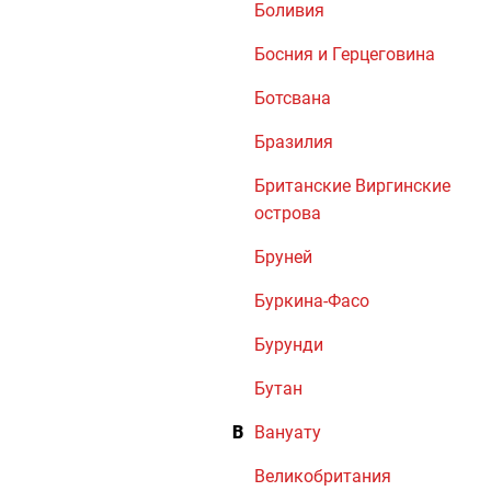
Боливия
Босния и Герцеговина
Ботсвана
Бразилия
Британские Виргинские
острова
Бруней
Буркина-Фасо
Бурунди
Бутан
В
Вануату
Великобритания