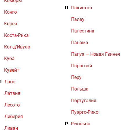
Коморы
П
Пакистан
Конго
Палау
Корея
Палестина
Коста-Рика
Панама
Кот-д'Ивуар
Папуа — Новая Гвинея
Куба
Парагвай
Кувейт
Перу
Л
Лаос
Польша
Латвия
Португалия
Лесото
Пуэрто-Рико
Либерия
Р
Реюньон
Ливан