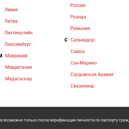
Россия
Ливия
Руанда
Литва
Румыния
Лихтенштейн
С
Сальвадор
Люксембург
Самоа
М
Маврикий
Сан-Марино
Мавритания
Саудовская Аравия
Мадагаскар
Свазиленд
в возможно только после верификации личности по паспорту гра