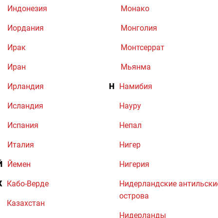
Индонезия
Монако
Иордания
Монголия
Ирак
Монтсеррат
Иран
Мьянма
Ирландия
Н
Намибия
Исландия
Науру
Испания
Непал
Италия
Нигер
Й
Йемен
Нигерия
К
Кабо-Верде
Нидерландские антильски
острова
Казахстан
Нидерланды