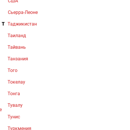
США
Сьерра-Леоне
Т
Таджикистан
Таиланд
Тайвань
Танзания
Того
Токелау
Тонга
Тувалу
е
Тунис
Туркмения