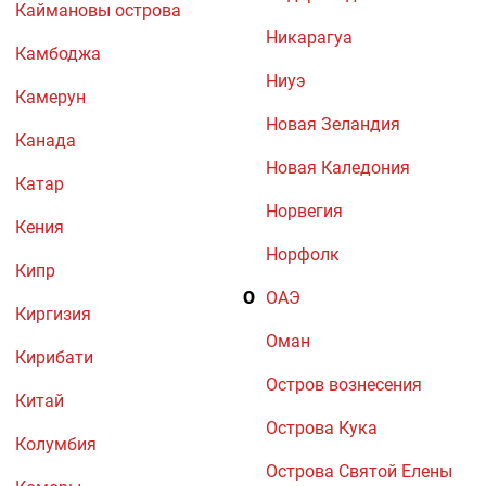
Каймановы острова
Никарагуа
Камбоджа
Ниуэ
Камерун
Новая Зеландия
Канада
Новая Каледония
Катар
Норвегия
Кения
Норфолк
Кипр
О
ОАЭ
Киргизия
Оман
Кирибати
Остров вознесения
Китай
Острова Кука
Колумбия
Острова Святой Елены