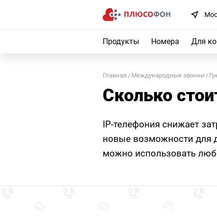
Мос
Продукты
Номера
Для к
Главная
Международные звонки
Гр
Сколько стои
IP-телефония снижает за
новые возможности для д
можно использовать любо