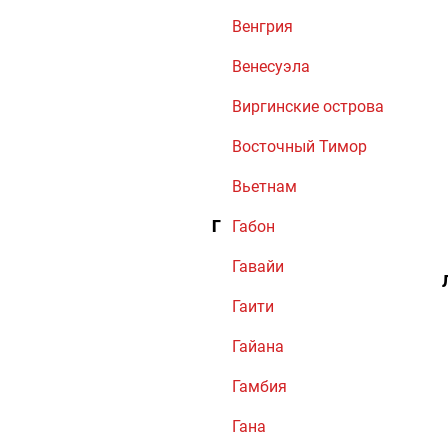
Венгрия
Венесуэла
Виргинские острова
Восточный Тимор
Вьетнам
Г
Габон
Гавайи
Гаити
Гайана
Гамбия
Гана