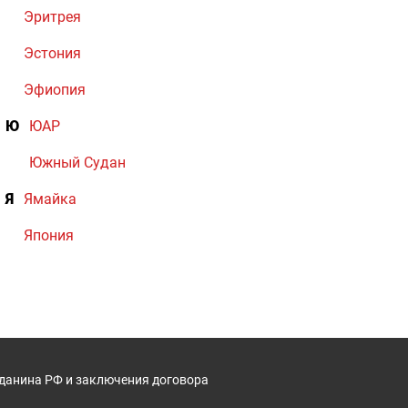
Эритрея
Эстония
Эфиопия
Ю
ЮАР
Южный Судан
Я
Ямайка
Япония
жданина РФ и заключения договора