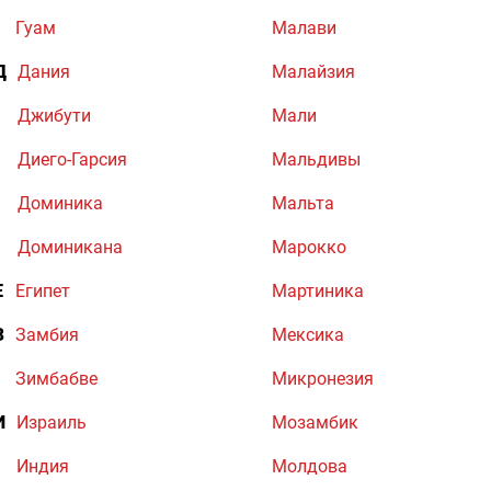
Гуам
Малави
Д
Дания
Малайзия
Джибути
Мали
Диего-Гарсия
Мальдивы
Доминика
Мальта
Доминикана
Марокко
Е
Египет
Мартиника
З
Замбия
Мексика
Зимбабве
Микронезия
И
Израиль
Мозамбик
Индия
Молдова