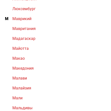
Люксембург
М
Маврикий
Мавритания
Мадагаскар
Майотта
Макао
Македония
Малави
Малайзия
Мали
Мальдивы