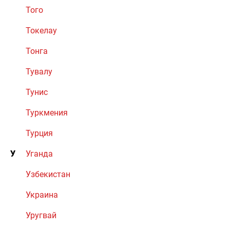
Того
Токелау
Тонга
Тувалу
Тунис
Туркмения
Турция
У
Уганда
Узбекистан
Украина
Уругвай