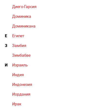
Диего-Гарсия
Доминика
Доминикана
Е
Египет
З
Замбия
Зимбабве
И
Израиль
Индия
Индонезия
Иордания
Ирак