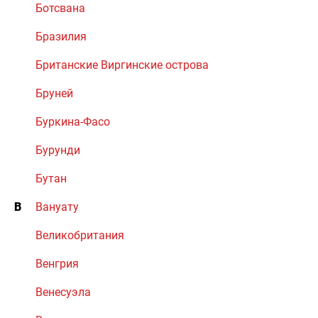
Ботсвана
Бразилия
Британские Виргинские острова
Бруней
Буркина-Фасо
Бурунди
Бутан
В
Вануату
Великобритания
Венгрия
Венесуэла