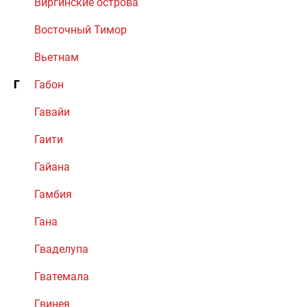
Виргинские острова
Восточный Тимор
Вьетнам
Г
Габон
Гавайи
Гаити
Гайана
Гамбия
Гана
Гваделупа
Гватемала
Гвинея