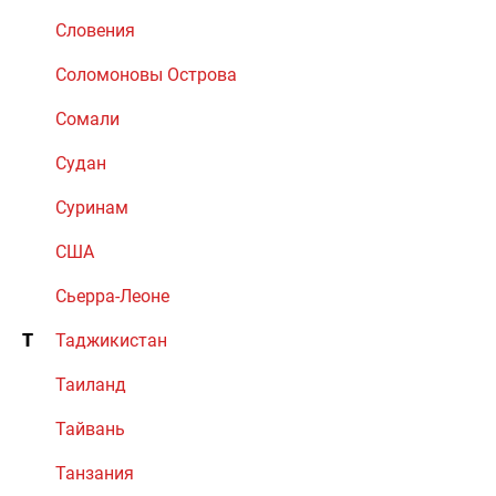
Словения
Соломоновы Острова
Сомали
Судан
Суринам
США
Сьерра-Леоне
Т
Таджикистан
Таиланд
Тайвань
Танзания