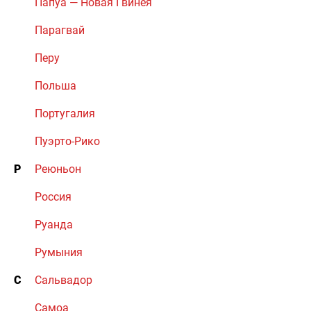
Папуа — Новая Гвинея
Парагвай
Перу
Польша
Португалия
Пуэрто-Рико
Р
Реюньон
Россия
Руанда
Румыния
С
Сальвадор
Самоа