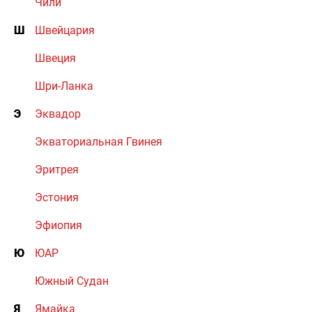
Чили
Ш
Швейцария
Швеция
Шри-Ланка
Э
Эквадор
Экваториальная Гвинея
Эритрея
Эстония
Эфиопия
Ю
ЮАР
Южный Судан
Я
Ямайка