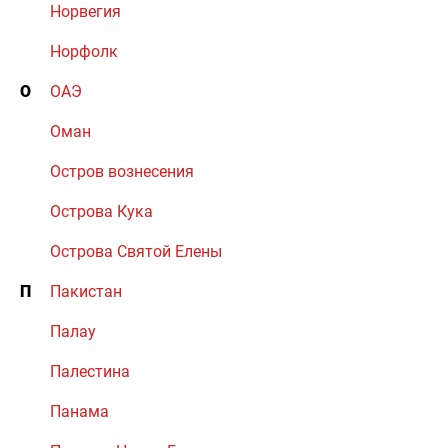
Норвегия
Норфолк
О
ОАЭ
Оман
Остров вознесения
Острова Кука
Острова Святой Елены
П
Пакистан
Палау
Палестина
Панама