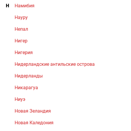
Н
Намибия
Науру
Непал
Нигер
Нигерия
Нидерландские антильские острова
Нидерланды
Никарагуа
Ниуэ
Новая Зеландия
Новая Каледония