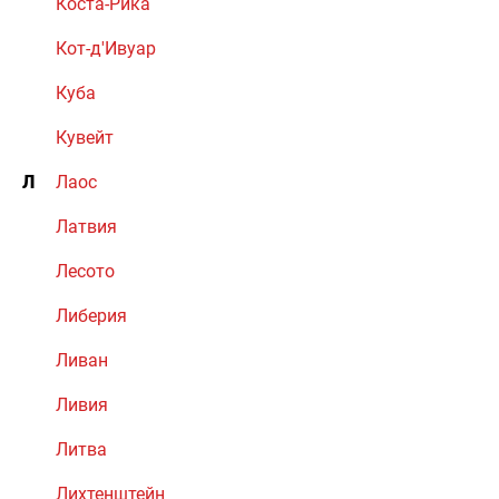
Коста-Рика
Кот-д'Ивуар
Куба
Кувейт
Л
Лаос
Латвия
Лесото
Либерия
Ливан
Ливия
Литва
Лихтенштейн