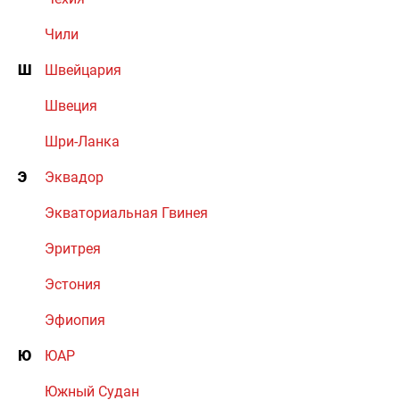
Чили
Ш
Швейцария
Швеция
Шри-Ланка
Э
Эквадор
Экваториальная Гвинея
Эритрея
Эстония
Эфиопия
Ю
ЮАР
Южный Судан