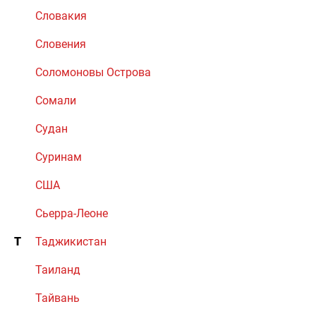
Словакия
Словения
Соломоновы Острова
Сомали
Судан
Суринам
США
Сьерра-Леоне
Т
Таджикистан
Таиланд
Тайвань