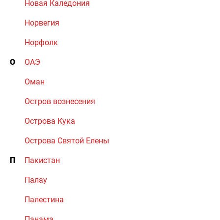
Новая Каледония
Норвегия
Норфолк
О
ОАЭ
Оман
Остров вознесения
Острова Кука
Острова Святой Елены
П
Пакистан
Палау
Палестина
Панама