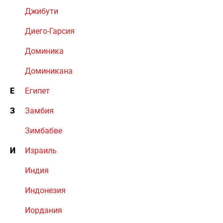
Джибути
Диего-Гарсия
Доминика
Доминикана
Е
Египет
З
Замбия
Зимбабве
И
Израиль
Индия
Индонезия
Иордания