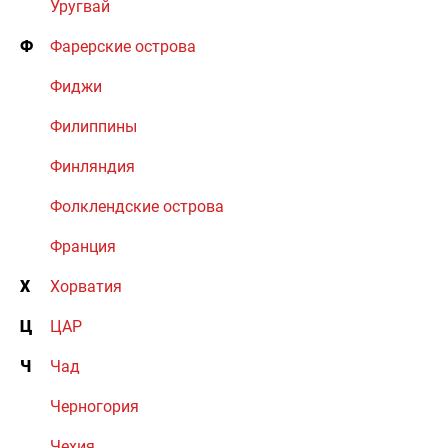
Уругвай
Ф
Фарерские острова
Фиджи
Филиппины
Финляндия
Фолклендские острова
Франция
Х
Хорватия
Ц
ЦАР
Ч
Чад
Черногория
Чехия