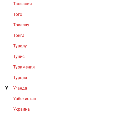
Танзания
Того
Токелау
Тонга
Тувалу
Тунис
Туркмения
Турция
У
Уганда
Узбекистан
Украина