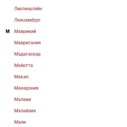
Лихтенштейн
Люксембург
М
Маврикий
Мавритания
Мадагаскар
Майотта
Макао
Македония
Малави
Малайзия
Мали