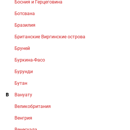
Босния и Герцеговина
Ботсвана
Бразилия
Британские Виргинские острова
Бруней
Буркина-Фасо
Бурунди
Бутан
В
Вануату
Великобритания
Венгрия
Венесуэла