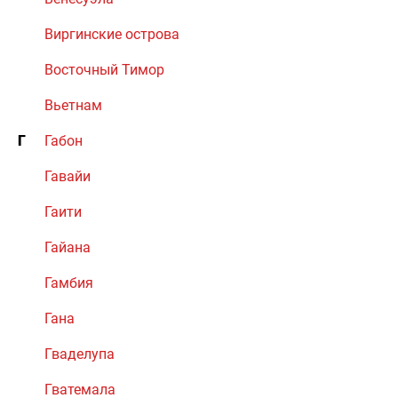
Виргинские острова
Восточный Тимор
Вьетнам
Г
Габон
Гавайи
Гаити
Гайана
Гамбия
Гана
Гваделупа
Гватемала