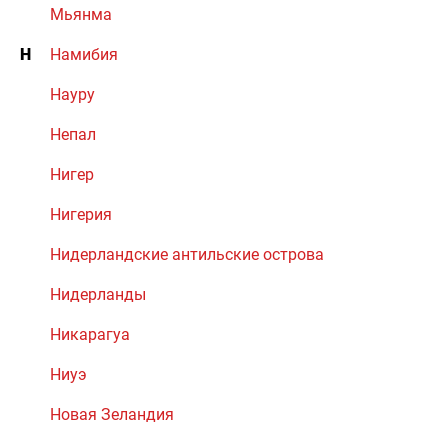
Мьянма
Н
Намибия
Науру
Непал
Нигер
Нигерия
Нидерландские антильские острова
Нидерланды
Никарагуа
Ниуэ
Новая Зеландия