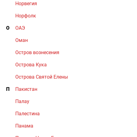
Норвегия
Норфолк
О
ОАЭ
Оман
Остров вознесения
Острова Кука
Острова Святой Елены
П
Пакистан
Палау
Палестина
Панама