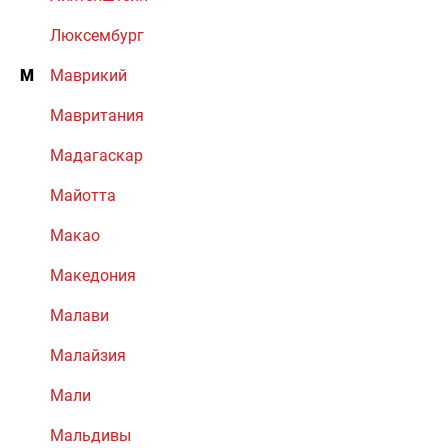
Люксембург
М
Маврикий
Мавритания
Мадагаскар
Майотта
Макао
Македония
Малави
Малайзия
Мали
Мальдивы