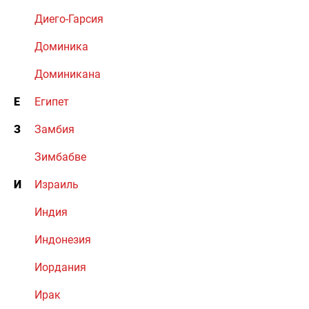
Диего-Гарсия
Доминика
Доминикана
Е
Египет
З
Замбия
Зимбабве
И
Израиль
Индия
Индонезия
Иордания
Ирак