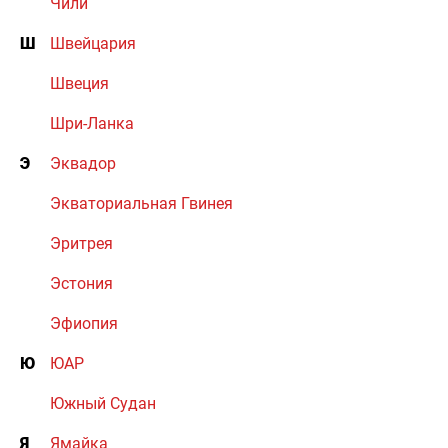
Чили
Ш
Швейцария
Швеция
Шри-Ланка
Э
Эквадор
Экваториальная Гвинея
Эритрея
Эстония
Эфиопия
Ю
ЮАР
Южный Судан
Я
Ямайка