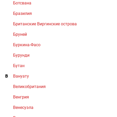
Ботсвана
Бразилия
Британские Виргинские острова
Бруней
Буркина-Фасо
Бурунди
Бутан
В
Вануату
Великобритания
Венгрия
Венесуэла