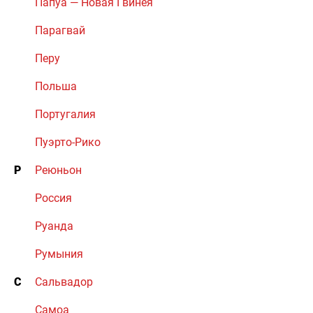
Папуа — Новая Гвинея
Парагвай
Перу
Польша
Португалия
Пуэрто-Рико
Р
Реюньон
Россия
Руанда
Румыния
С
Сальвадор
Самоа