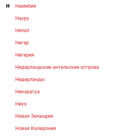
Н
Намибия
Науру
Непал
Нигер
Нигерия
Нидерландские антильские острова
Нидерланды
Никарагуа
Ниуэ
Новая Зеландия
Новая Каледония