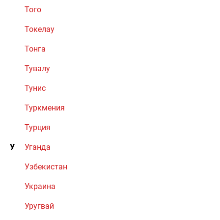
Того
Токелау
Тонга
Тувалу
Тунис
Туркмения
Турция
У
Уганда
Узбекистан
Украина
Уругвай