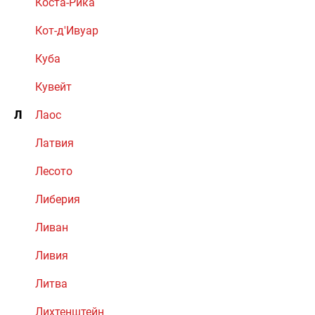
Коста-Рика
Кот-д'Ивуар
Куба
Кувейт
Л
Лаос
Латвия
Лесото
Либерия
Ливан
Ливия
Литва
Лихтенштейн