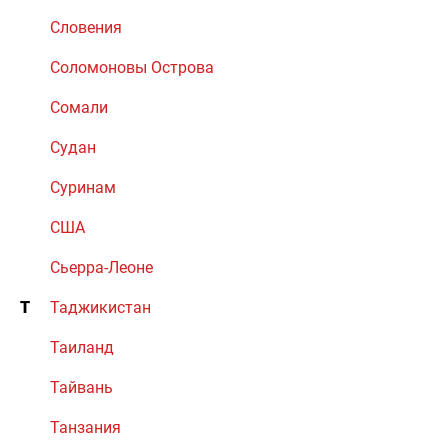
Словения
Соломоновы Острова
Сомали
Судан
Суринам
США
Сьерра-Леоне
Т
Таджикистан
Таиланд
Тайвань
Танзания