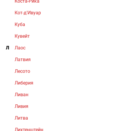
Коста-Рика
Кот-д'Ивуар
Куба
Кувейт
Л
Лаос
Латвия
Лесото
Либерия
Ливан
Ливия
Литва
Лихтенштейн