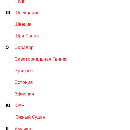
Чили
Ш
Швейцария
Швеция
Шри-Ланка
Э
Эквадор
Экваториальная Гвинея
Эритрея
Эстония
Эфиопия
Ю
ЮАР
Южный Судан
Я
Ямайка