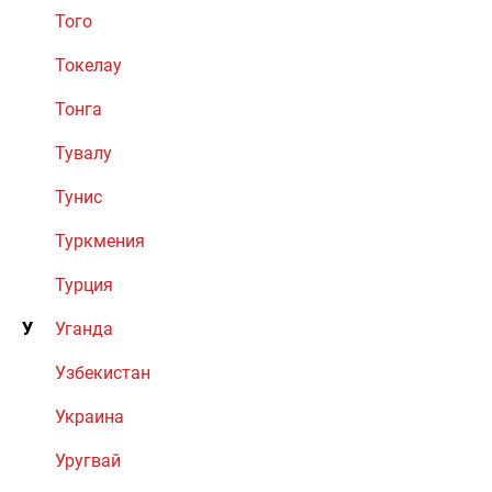
Того
Токелау
Тонга
Тувалу
Тунис
Туркмения
Турция
У
Уганда
Узбекистан
Украина
Уругвай