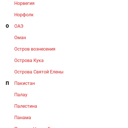
Норвегия
Норфолк
О
ОАЭ
Оман
Остров вознесения
Острова Кука
Острова Святой Елены
П
Пакистан
Палау
Палестина
Панама