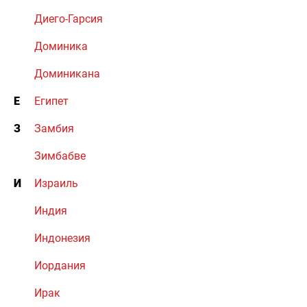
Диего-Гарсия
Доминика
Доминикана
Е
Египет
З
Замбия
Зимбабве
И
Израиль
Индия
Индонезия
Иордания
Ирак