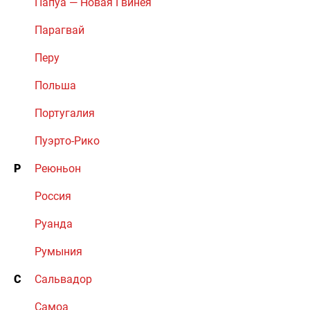
Папуа — Новая Гвинея
Парагвай
Перу
Польша
Португалия
Пуэрто-Рико
Р
Реюньон
Россия
Руанда
Румыния
С
Сальвадор
Самоа