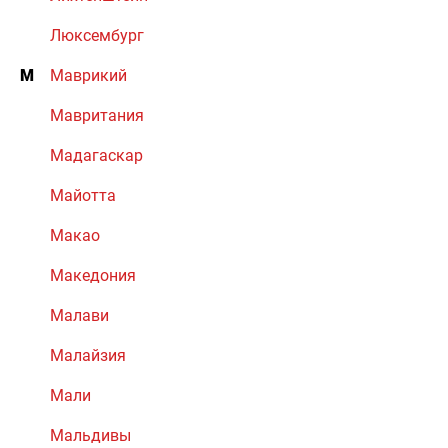
Люксембург
М
Маврикий
Мавритания
Мадагаскар
Майотта
Макао
Македония
Малави
Малайзия
Мали
Мальдивы