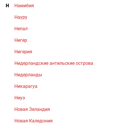
Н
Намибия
Науру
Непал
Нигер
Нигерия
Нидерландские антильские острова
Нидерланды
Никарагуа
Ниуэ
Новая Зеландия
Новая Каледония