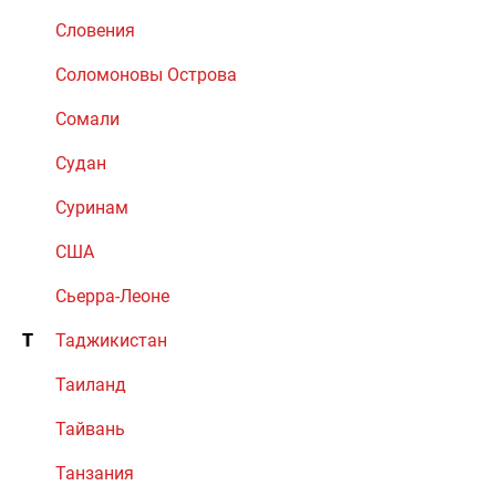
Словения
Соломоновы Острова
Сомали
Судан
Суринам
США
Сьерра-Леоне
Т
Таджикистан
Таиланд
Тайвань
Танзания