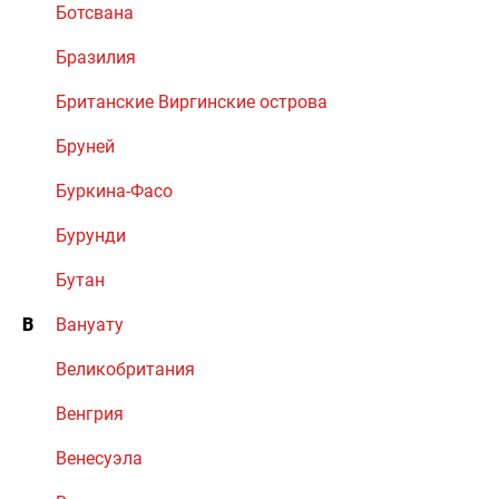
Ботсвана
Бразилия
Британские Виргинские острова
Бруней
Буркина-Фасо
Бурунди
Бутан
В
Вануату
Великобритания
Венгрия
Венесуэла