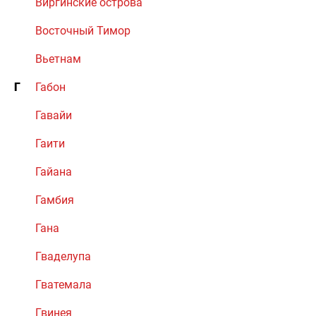
Виргинские острова
Восточный Тимор
Вьетнам
Г
Габон
Гавайи
Гаити
Гайана
Гамбия
Гана
Гваделупа
Гватемала
Гвинея