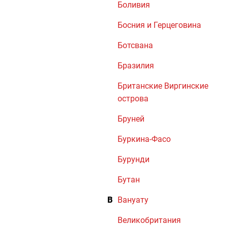
Боливия
Босния и Герцеговина
Ботсвана
Бразилия
Британские Виргинские
острова
Бруней
Буркина-Фасо
Бурунди
Бутан
В
Вануату
Великобритания