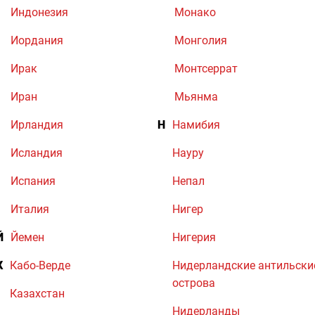
Индонезия
Монако
Иордания
Монголия
Ирак
Монтсеррат
Иран
Мьянма
Ирландия
Н
Намибия
Исландия
Науру
Испания
Непал
Италия
Нигер
Й
Йемен
Нигерия
К
Кабо-Верде
Нидерландские антильски
острова
Казахстан
Нидерланды