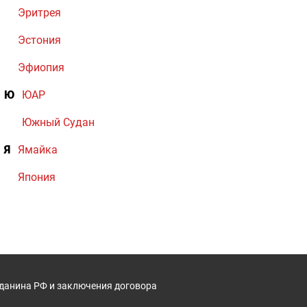
Эритрея
Эстония
Эфиопия
Ю
ЮАР
Южный Судан
Я
Ямайка
Япония
жданина РФ и заключения договора