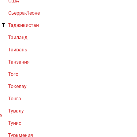
США
Сьерра-Леоне
Т
Таджикистан
Таиланд
Тайвань
Танзания
Того
Токелау
Тонга
Тувалу
е
Тунис
Туркмения