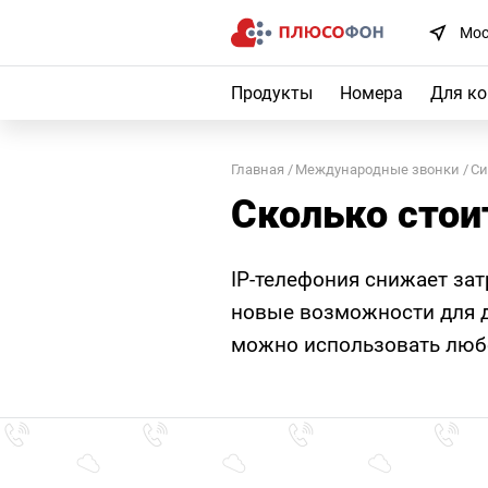
Мос
Продукты
Номера
Для к
Главная
Международные звонки
Си
Сколько стои
IP-телефония снижает за
новые возможности для д
можно использовать любо