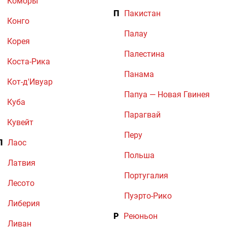
Коморы
П
Пакистан
Конго
Палау
Корея
Палестина
Коста-Рика
Панама
Кот-д'Ивуар
Папуа — Новая Гвинея
Куба
Парагвай
Кувейт
Перу
Л
Лаос
Польша
Латвия
Португалия
Лесото
Пуэрто-Рико
Либерия
Р
Реюньон
Ливан