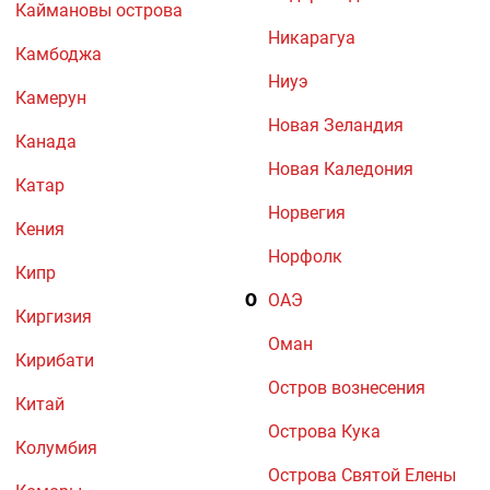
Каймановы острова
Никарагуа
Камбоджа
Ниуэ
Камерун
Новая Зеландия
Канада
Новая Каледония
Катар
Норвегия
Кения
Норфолк
Кипр
О
ОАЭ
Киргизия
Оман
Кирибати
Остров вознесения
Китай
Острова Кука
Колумбия
Острова Святой Елены