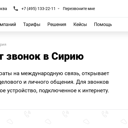
ква
+7 (495) 133-22-11
Перезвоните мне
омпаний
Тарифы
Решения
Кейсы
Помощь
рия
т звонок в Сирию
траты на международную связь, открывает
елового и личного общения. Для звонков
е устройство, подключенное к интернету.