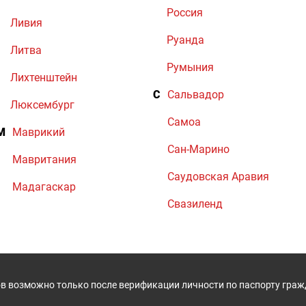
Россия
Ливия
Руанда
Литва
Румыния
Лихтенштейн
С
Сальвадор
Люксембург
Самоа
М
Маврикий
Сан-Марино
Мавритания
Саудовская Аравия
Мадагаскар
Свазиленд
в возможно только после верификации личности по паспорту гра