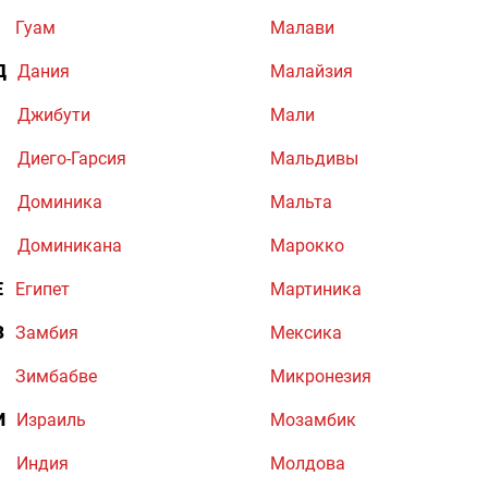
Гуам
Малави
Д
Дания
Малайзия
Джибути
Мали
Диего-Гарсия
Мальдивы
Доминика
Мальта
Доминикана
Марокко
Е
Египет
Мартиника
З
Замбия
Мексика
Зимбабве
Микронезия
И
Израиль
Мозамбик
Индия
Молдова