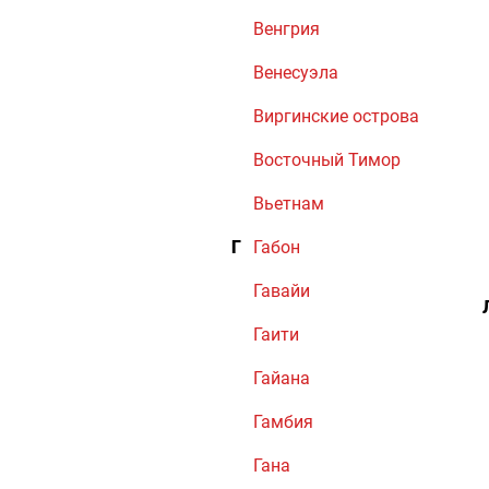
Венгрия
Венесуэла
Виргинские острова
Восточный Тимор
Вьетнам
Г
Габон
Гавайи
Гаити
Гайана
Гамбия
Гана