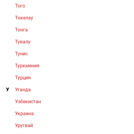
Того
Токелау
Тонга
Тувалу
Тунис
Туркмения
Турция
У
Уганда
Узбекистан
Украина
Уругвай