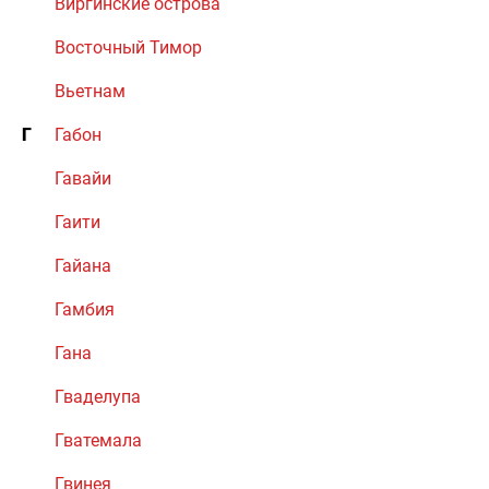
Виргинские острова
Восточный Тимор
Вьетнам
Г
Габон
Гавайи
Гаити
Гайана
Гамбия
Гана
Гваделупа
Гватемала
Гвинея