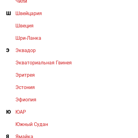
Чили
Ш
Швейцария
Швеция
Шри-Ланка
Э
Эквадор
Экваториальная Гвинея
Эритрея
Эстония
Эфиопия
Ю
ЮАР
Южный Судан
Я
Ямайка