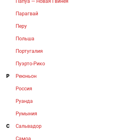
Папуа — Новая Гвинея
Парагвай
Перу
Польша
Португалия
Пуэрто-Рико
Р
Реюньон
Россия
Руанда
Румыния
С
Сальвадор
Самоа