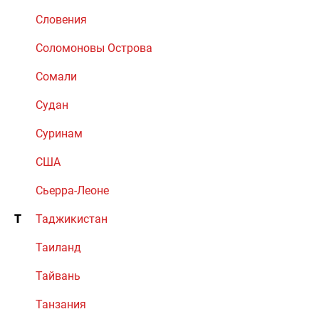
Словения
Соломоновы Острова
Сомали
Судан
Суринам
США
Сьерра-Леоне
Т
Таджикистан
Таиланд
Тайвань
Танзания