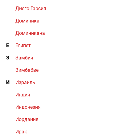
Диего-Гарсия
Доминика
Доминикана
Е
Египет
З
Замбия
Зимбабве
И
Израиль
Индия
Индонезия
Иордания
Ирак