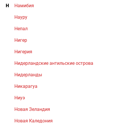
Н
Намибия
Науру
Непал
Нигер
Нигерия
Нидерландские антильские острова
Нидерланды
Никарагуа
Ниуэ
Новая Зеландия
Новая Каледония