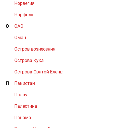
Норвегия
Норфолк
О
ОАЭ
Оман
Остров вознесения
Острова Кука
Острова Святой Елены
П
Пакистан
Палау
Палестина
Панама