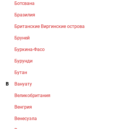
Ботсвана
Бразилия
Британские Виргинские острова
Бруней
Буркина-Фасо
Бурунди
Бутан
В
Вануату
Великобритания
Венгрия
Венесуэла