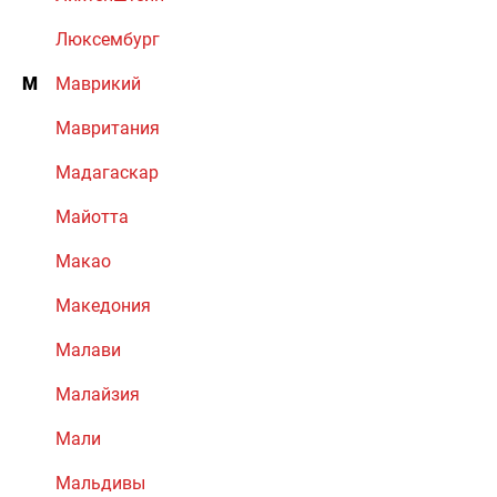
Люксембург
М
Маврикий
Мавритания
Мадагаскар
Майотта
Макао
Македония
Малави
Малайзия
Мали
Мальдивы