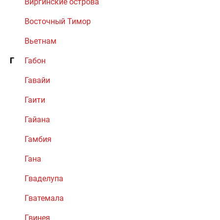
Виргинские острова
Восточный Тимор
Вьетнам
Г
Габон
Гавайи
Гаити
Гайана
Гамбия
Гана
Гваделупа
Гватемала
Гвинея