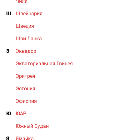
Чили
Ш
Швейцария
Швеция
Шри-Ланка
Э
Эквадор
Экваториальная Гвинея
Эритрея
Эстония
Эфиопия
Ю
ЮАР
Южный Судан
Я
Ямайка