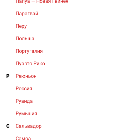
Папуа — Новая Гвинея
Парагвай
Перу
Польша
Португалия
Пуэрто-Рико
Р
Реюньон
Россия
Руанда
Румыния
С
Сальвадор
Самоа