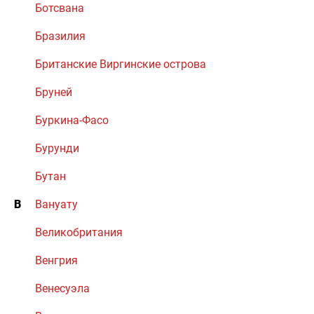
Ботсвана
Бразилия
Британские Виргинские острова
Бруней
Буркина-Фасо
Бурунди
Бутан
В
Вануату
Великобритания
Венгрия
Венесуэла