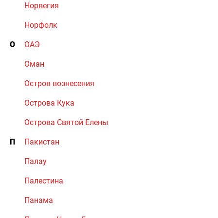
Норвегия
Норфолк
О
ОАЭ
Оман
Остров вознесения
Острова Кука
Острова Святой Елены
П
Пакистан
Палау
Палестина
Панама