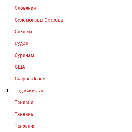
Словения
Соломоновы Острова
Сомали
Судан
Суринам
США
Сьерра-Леоне
Т
Таджикистан
Таиланд
Тайвань
Танзания