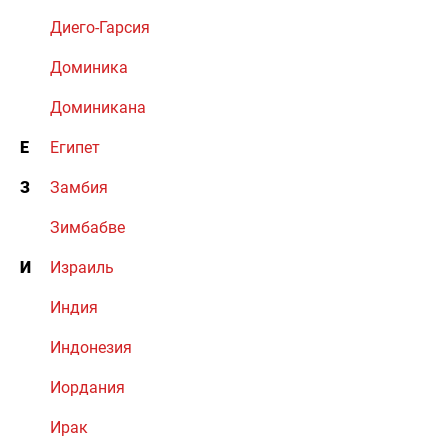
Диего-Гарсия
Доминика
Доминикана
Е
Египет
З
Замбия
Зимбабве
И
Израиль
Индия
Индонезия
Иордания
Ирак