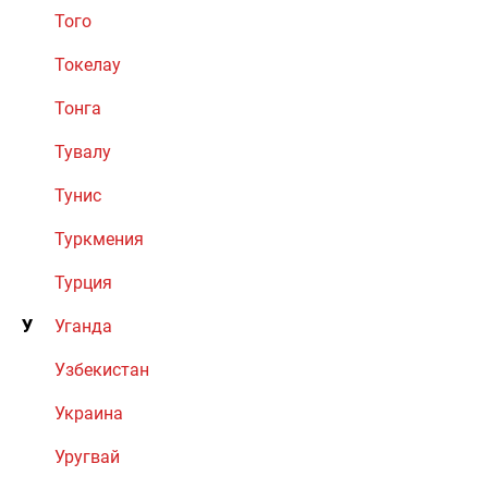
Того
Токелау
Тонга
Тувалу
Тунис
Туркмения
Турция
У
Уганда
Узбекистан
Украина
Уругвай