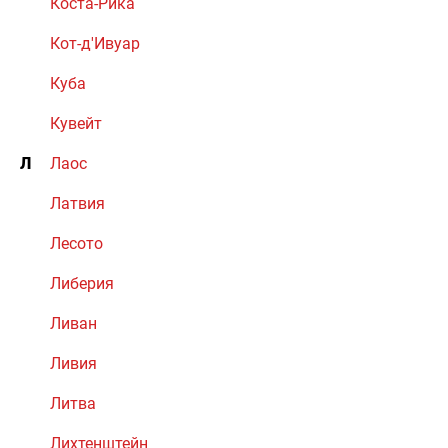
Коста-Рика
Кот-д'Ивуар
Куба
Кувейт
Л
Лаос
Латвия
Лесото
Либерия
Ливан
Ливия
Литва
Лихтенштейн