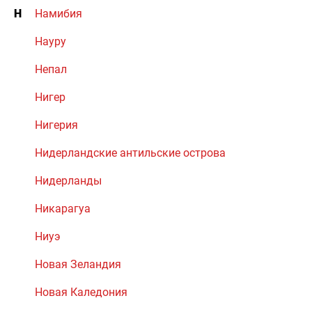
Н
Намибия
Науру
Непал
Нигер
Нигерия
Нидерландские антильские острова
Нидерланды
Никарагуа
Ниуэ
Новая Зеландия
Новая Каледония