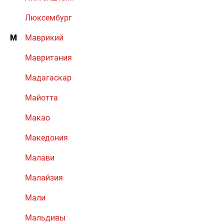
Люксембург
М
Маврикий
Мавритания
Мадагаскар
Майотта
Макао
Македония
Малави
Малайзия
Мали
Мальдивы