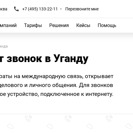
ква
+7 (495) 133-22-11
Перезвоните мне
омпаний
Тарифы
Решения
Кейсы
Помощь
анда
т звонок в Уганду
траты на международную связь, открывает
елового и личного общения. Для звонков
е устройство, подключенное к интернету.