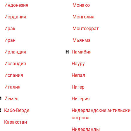
Индонезия
Монако
Иордания
Монголия
Ирак
Монтсеррат
Иран
Мьянма
Ирландия
Н
Намибия
Исландия
Науру
Испания
Непал
Италия
Нигер
Й
Йемен
Нигерия
К
Кабо-Верде
Нидерландские антильски
острова
Казахстан
Нидерланды