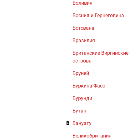
Боливия
Босния и Герцеговина
Ботсвана
Бразилия
Британские Виргинские
острова
Бруней
Буркина-Фасо
Бурунди
Бутан
В
Вануату
Великобритания