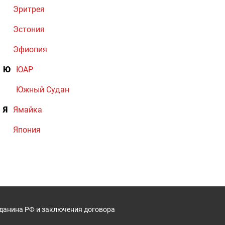
Эритрея
Эстония
Эфиопия
Ю
ЮАР
Южный Судан
Я
Ямайка
Япония
жданина РФ и заключения договора