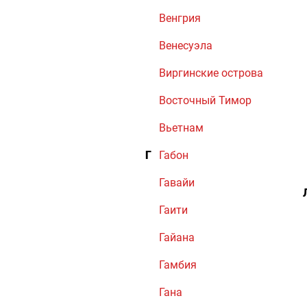
Венгрия
Венесуэла
Виргинские острова
Восточный Тимор
Вьетнам
Г
Габон
Гавайи
Гаити
Гайана
Гамбия
Гана