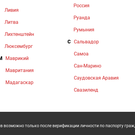
Россия
Ливия
Руанда
Литва
Румыния
Лихтенштейн
С
Сальвадор
Люксембург
Самоа
М
Маврикий
Сан-Марино
Мавритания
Саудовская Аравия
Мадагаскар
Свазиленд
в возможно только после верификации личности по паспорту гра