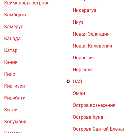
Каймановы острова
Никарагуа
Камбоджа
Ниуэ
Камерун
Новая Зеландия
Канада
Новая Каледония
Катар
Норвегия
Кения
Норфолк
Кипр
О
ОАЭ
Киргизия
Оман
Кирибати
Остров вознесения
Китай
Острова Кука
Колумбия
Острова Святой Елены