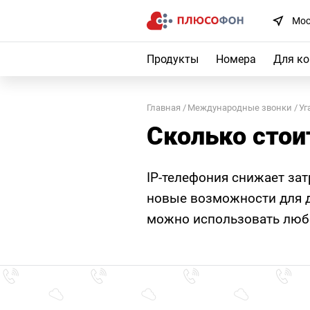
Мос
Продукты
Номера
Для к
Главная
Международные звонки
Уг
Сколько стои
IP-телефония снижает за
новые возможности для д
можно использовать любо