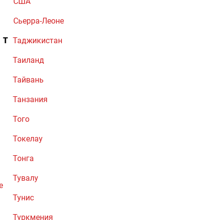
США
Сьерра-Леоне
Т
Таджикистан
Таиланд
Тайвань
Танзания
Того
Токелау
Тонга
Тувалу
е
Тунис
Туркмения