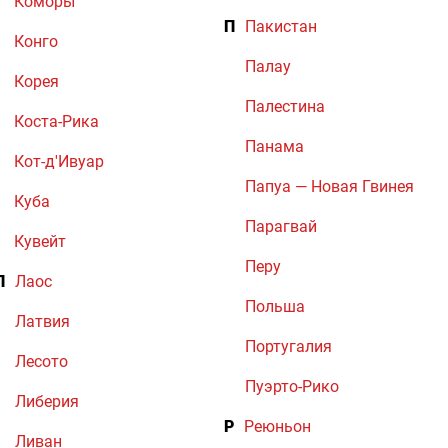
Коморы
П
Пакистан
Конго
Палау
Корея
Палестина
Коста-Рика
Панама
Кот-д'Ивуар
Папуа — Новая Гвинея
Куба
Парагвай
Кувейт
Перу
Л
Лаос
Польша
Латвия
Португалия
Лесото
Пуэрто-Рико
Либерия
Р
Реюньон
Ливан