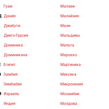
Гуам
Малави
Д
Дания
Малайзия
Джибути
Мали
Диего-Гарсия
Мальдивы
Доминика
Мальта
Доминикана
Марокко
Е
Египет
Мартиника
З
Замбия
Мексика
Зимбабве
Микронезия
И
Израиль
Мозамбик
Индия
Молдова