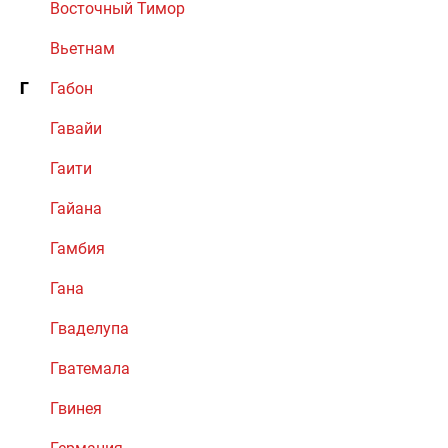
Восточный Тимор
Вьетнам
Г
Габон
Гавайи
Гаити
Гайана
Гамбия
Гана
Гваделупа
Гватемала
Гвинея