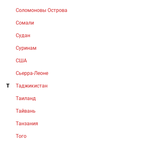
Соломоновы Острова
Сомали
Судан
Суринам
США
Сьерра-Леоне
Т
Таджикистан
Таиланд
Тайвань
Танзания
Того