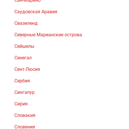
Сан-Марино
Саудовская Аравия
Свазиленд
Северные Марианские острова
Сейшелы
Сенегал
Сент-Люсия
Сербия
Сингапур
Сирия
Словакия
Словения