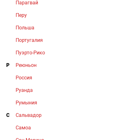
Парагвай
Перу
Польша
Португалия
Пуэрто-Рико
Р
Реюньон
Россия
Руанда
Румыния
С
Сальвадор
Самоа