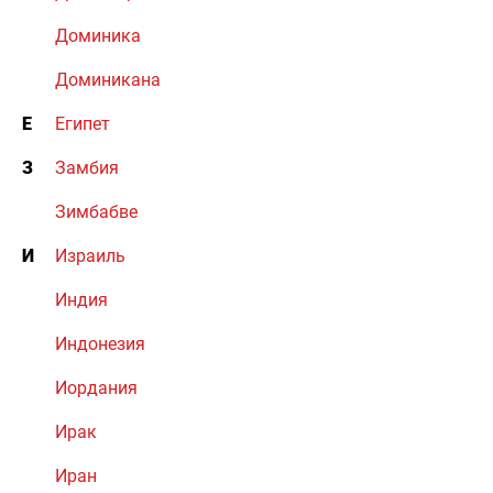
Доминика
Доминикана
Е
Египет
З
Замбия
Зимбабве
И
Израиль
Индия
Индонезия
Иордания
Ирак
Иран