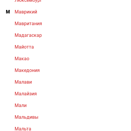
Люксембург
М
Маврикий
Мавритания
Мадагаскар
Майотта
Макао
Македония
Малави
Малайзия
Мали
Мальдивы
Мальта