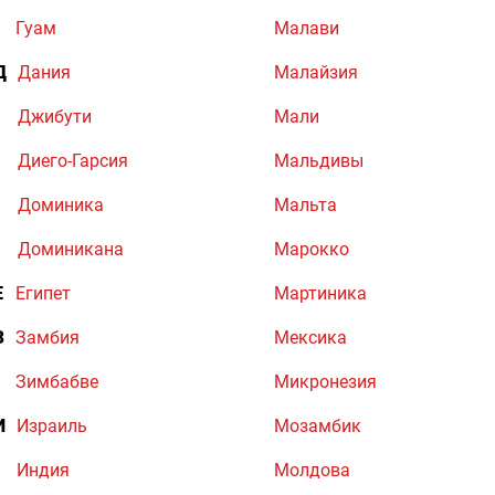
Гуам
Малави
Д
Дания
Малайзия
Джибути
Мали
Диего-Гарсия
Мальдивы
Доминика
Мальта
Доминикана
Марокко
Е
Египет
Мартиника
З
Замбия
Мексика
Зимбабве
Микронезия
И
Израиль
Мозамбик
Индия
Молдова