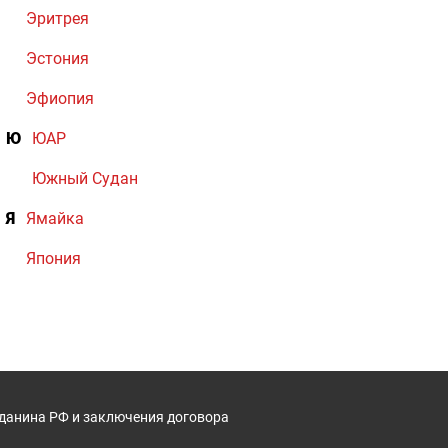
Эритрея
Эстония
Эфиопия
Ю
ЮАР
Южный Судан
Я
Ямайка
Япония
жданина РФ и заключения договора