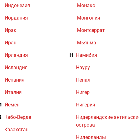
Индонезия
Монако
Иордания
Монголия
Ирак
Монтсеррат
Иран
Мьянма
Ирландия
Н
Намибия
Исландия
Науру
Испания
Непал
Италия
Нигер
Й
Йемен
Нигерия
К
Кабо-Верде
Нидерландские антильски
острова
Казахстан
Нидерланды