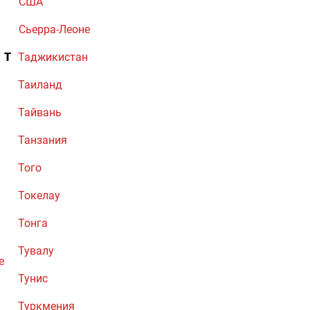
США
Сьерра-Леоне
Т
Таджикистан
Таиланд
Тайвань
Танзания
Того
Токелау
Тонга
Тувалу
е
Тунис
Туркмения