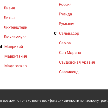
Россия
Ливия
Руанда
Литва
Румыния
Лихтенштейн
С
Сальвадор
Люксембург
Самоа
М
Маврикий
Сан-Марино
Мавритания
Саудовская Аравия
Мадагаскар
Свазиленд
в возможно только после верификации личности по паспорту гра