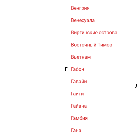
Венгрия
Венесуэла
Виргинские острова
Восточный Тимор
Вьетнам
Г
Габон
Гавайи
Гаити
Гайана
Гамбия
Гана