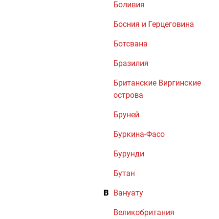
Боливия
Босния и Герцеговина
Ботсвана
Бразилия
Британские Виргинские
острова
Бруней
Буркина-Фасо
Бурунди
Бутан
В
Вануату
Великобритания