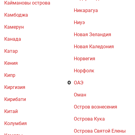
Каймановы острова
Никарагуа
Камбоджа
Ниуэ
Камерун
Новая Зеландия
Канада
Новая Каледония
Катар
Норвегия
Кения
Норфолк
Кипр
О
ОАЭ
Киргизия
Оман
Кирибати
Остров вознесения
Китай
Острова Кука
Колумбия
Острова Святой Елены