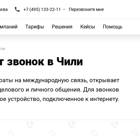
ква
+7 (495) 133-22-11
Перезвоните мне
омпаний
Тарифы
Решения
Кейсы
Помощь
или
т звонок в Чили
траты на международную связь, открывает
елового и личного общения. Для звонков
е устройство, подключенное к интернету.