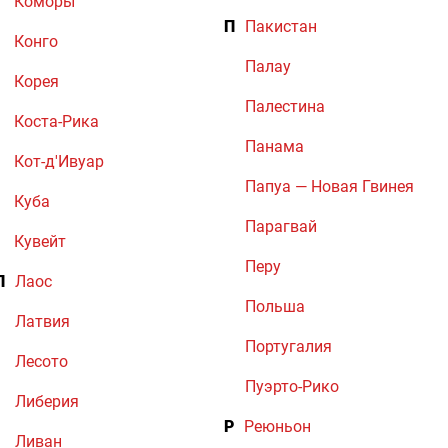
Коморы
П
Пакистан
Конго
Палау
Корея
Палестина
Коста-Рика
Панама
Кот-д'Ивуар
Папуа — Новая Гвинея
Куба
Парагвай
Кувейт
Перу
Л
Лаос
Польша
Латвия
Португалия
Лесото
Пуэрто-Рико
Либерия
Р
Реюньон
Ливан