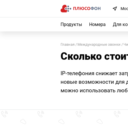
Мос
Продукты
Номера
Для к
Главная
Международные звонки
Ч
Сколько стои
IP-телефония снижает за
новые возможности для д
можно использовать любо