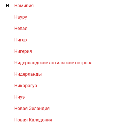
Н
Намибия
Науру
Непал
Нигер
Нигерия
Нидерландские антильские острова
Нидерланды
Никарагуа
Ниуэ
Новая Зеландия
Новая Каледония