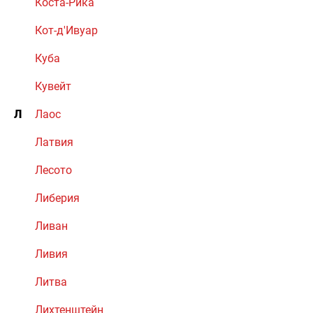
Коста-Рика
Кот-д'Ивуар
Куба
Кувейт
Л
Лаос
Латвия
Лесото
Либерия
Ливан
Ливия
Литва
Лихтенштейн