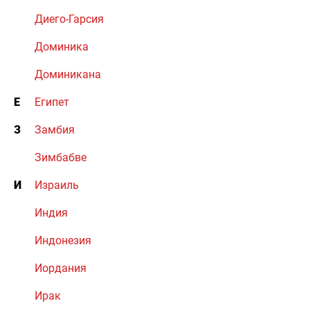
Диего-Гарсия
Доминика
Доминикана
Е
Египет
З
Замбия
Зимбабве
И
Израиль
Индия
Индонезия
Иордания
Ирак