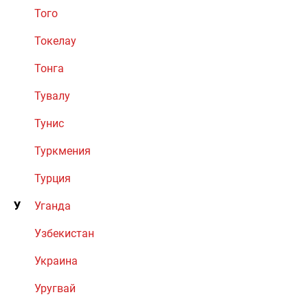
Того
Токелау
Тонга
Тувалу
Тунис
Туркмения
Турция
У
Уганда
Узбекистан
Украина
Уругвай