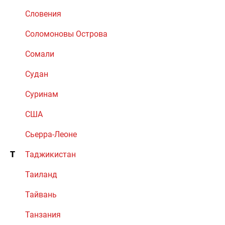
Словения
Соломоновы Острова
Сомали
Судан
Суринам
США
Сьерра-Леоне
Т
Таджикистан
Таиланд
Тайвань
Танзания