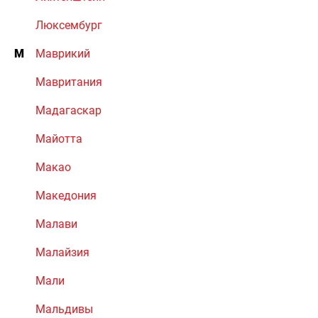
Люксембург
М
Маврикий
Мавритания
Мадагаскар
Майотта
Макао
Македония
Малави
Малайзия
Мали
Мальдивы