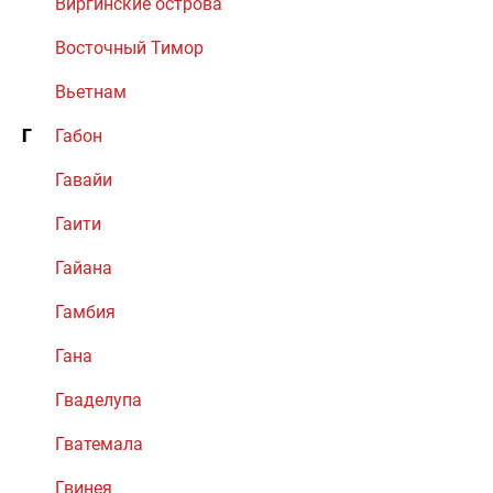
Виргинские острова
Восточный Тимор
Вьетнам
Г
Габон
Гавайи
Гаити
Гайана
Гамбия
Гана
Гваделупа
Гватемала
Гвинея