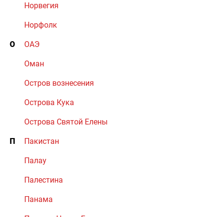
Норвегия
Норфолк
О
ОАЭ
Оман
Остров вознесения
Острова Кука
Острова Святой Елены
П
Пакистан
Палау
Палестина
Панама