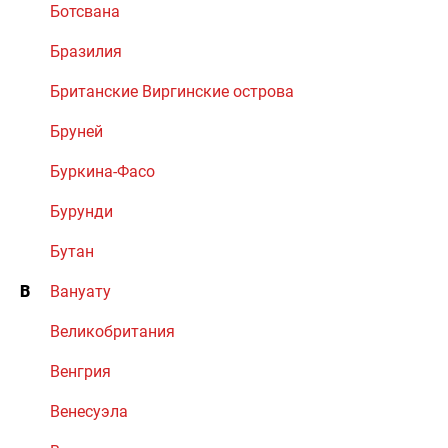
Ботсвана
Бразилия
Британские Виргинские острова
Бруней
Буркина-Фасо
Бурунди
Бутан
В
Вануату
Великобритания
Венгрия
Венесуэла