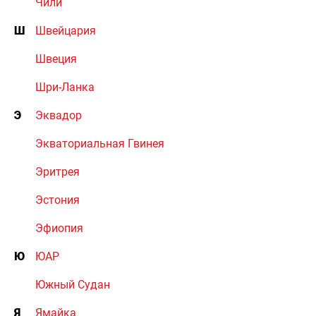
Чили
Ш
Швейцария
Швеция
Шри-Ланка
Э
Эквадор
Экваториальная Гвинея
Эритрея
Эстония
Эфиопия
Ю
ЮАР
Южный Судан
Я
Ямайка