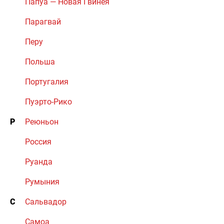
Папуа — Новая Гвинея
Парагвай
Перу
Польша
Португалия
Пуэрто-Рико
Р
Реюньон
Россия
Руанда
Румыния
С
Сальвадор
Самоа