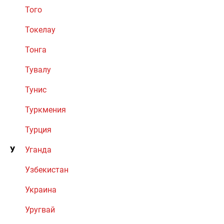
Того
Токелау
Тонга
Тувалу
Тунис
Туркмения
Турция
У
Уганда
Узбекистан
Украина
Уругвай