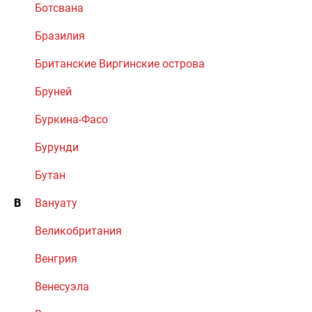
Ботсвана
Бразилия
Британские Виргинские острова
Бруней
Буркина-Фасо
Бурунди
Бутан
В
Вануату
Великобритания
Венгрия
Венесуэла