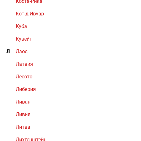
Коста-Рика
Кот-д'Ивуар
Куба
Кувейт
Л
Лаос
Латвия
Лесото
Либерия
Ливан
Ливия
Литва
Лихтенштейн