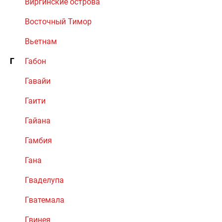
Виргинские острова
Восточный Тимор
Вьетнам
Г
Габон
Гавайи
Гаити
Гайана
Гамбия
Гана
Гваделупа
Гватемала
Гвинея