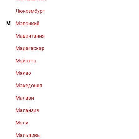
Люксембург
М
Маврикий
Мавритания
Мадагаскар
Майотта
Макао
Македония
Малави
Малайзия
Мали
Мальдивы