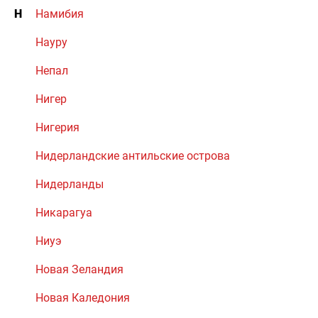
Н
Намибия
Науру
Непал
Нигер
Нигерия
Нидерландские антильские острова
Нидерланды
Никарагуа
Ниуэ
Новая Зеландия
Новая Каледония