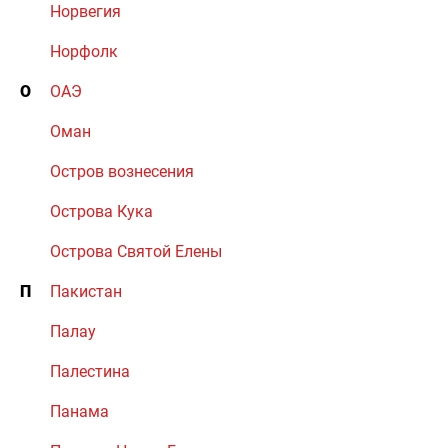
Норвегия
Норфолк
О
ОАЭ
Оман
Остров вознесения
Острова Кука
Острова Святой Елены
П
Пакистан
Палау
Палестина
Панама