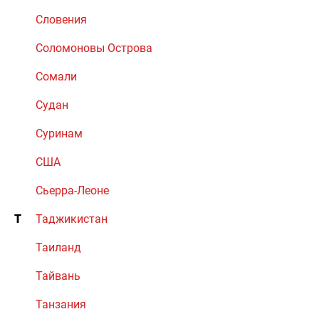
Словения
Соломоновы Острова
Сомали
Судан
Суринам
США
Сьерра-Леоне
Т
Таджикистан
Таиланд
Тайвань
Танзания