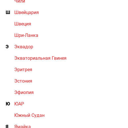
Чили
Ш
Швейцария
Швеция
Шри-Ланка
Э
Эквадор
Экваториальная Гвинея
Эритрея
Эстония
Эфиопия
Ю
ЮАР
Южный Судан
Я
Ямайка