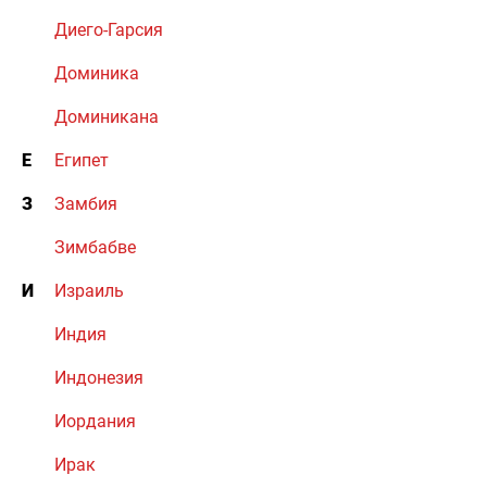
Диего-Гарсия
Доминика
Доминикана
Е
Египет
З
Замбия
Зимбабве
И
Израиль
Индия
Индонезия
Иордания
Ирак