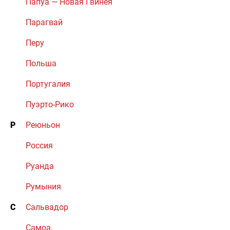
Папуа — Новая Гвинея
Парагвай
Перу
Польша
Португалия
Пуэрто-Рико
Р
Реюньон
Россия
Руанда
Румыния
С
Сальвадор
Самоа