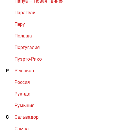
Папуа — Новая Гвинея
Парагвай
Перу
Польша
Португалия
Пуэрто-Рико
Р
Реюньон
Россия
Руанда
Румыния
С
Сальвадор
Самоа