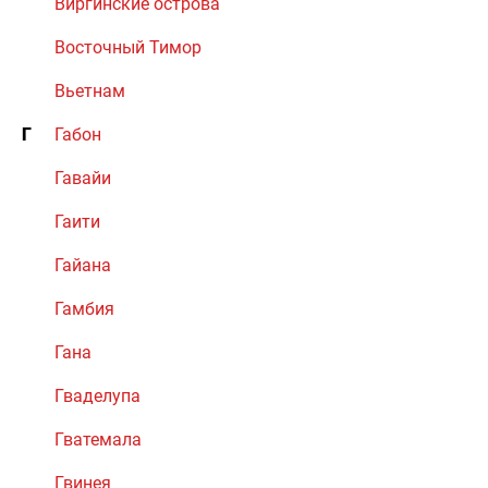
Виргинские острова
Восточный Тимор
Вьетнам
Г
Габон
Гавайи
Гаити
Гайана
Гамбия
Гана
Гваделупа
Гватемала
Гвинея