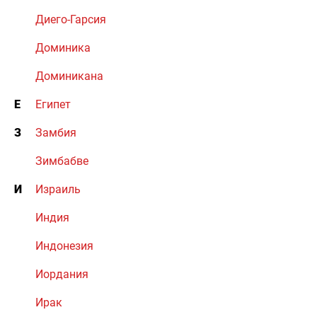
Диего-Гарсия
Доминика
Доминикана
Е
Египет
З
Замбия
Зимбабве
И
Израиль
Индия
Индонезия
Иордания
Ирак