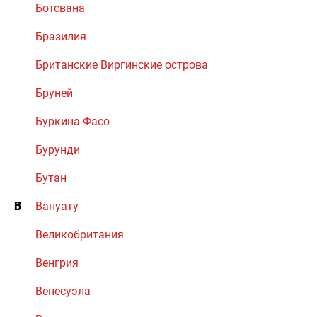
Ботсвана
Бразилия
Британские Виргинские острова
Бруней
Буркина-Фасо
Бурунди
Бутан
В
Вануату
Великобритания
Венгрия
Венесуэла