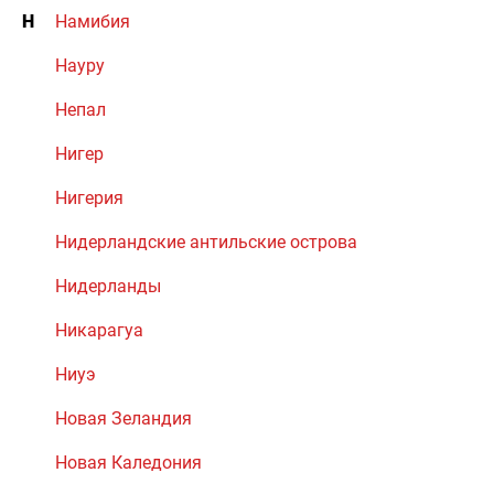
Н
Намибия
Науру
Непал
Нигер
Нигерия
Нидерландские антильские острова
Нидерланды
Никарагуа
Ниуэ
Новая Зеландия
Новая Каледония