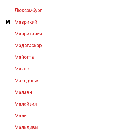
Люксембург
М
Маврикий
Мавритания
Мадагаскар
Майотта
Макао
Македония
Малави
Малайзия
Мали
Мальдивы