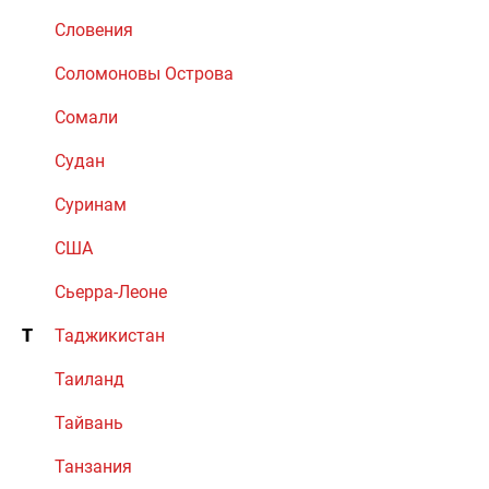
Словения
Соломоновы Острова
Сомали
Судан
Суринам
США
Сьерра-Леоне
Т
Таджикистан
Таиланд
Тайвань
Танзания