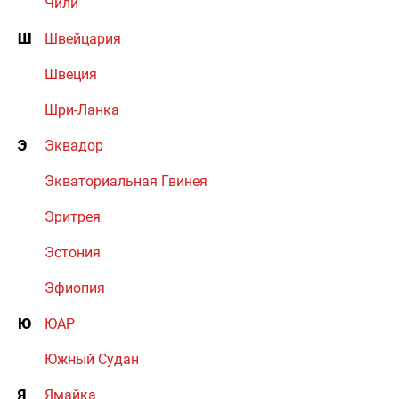
Чили
Ш
Швейцария
Швеция
Шри-Ланка
Э
Эквадор
Экваториальная Гвинея
Эритрея
Эстония
Эфиопия
Ю
ЮАР
Южный Судан
Я
Ямайка