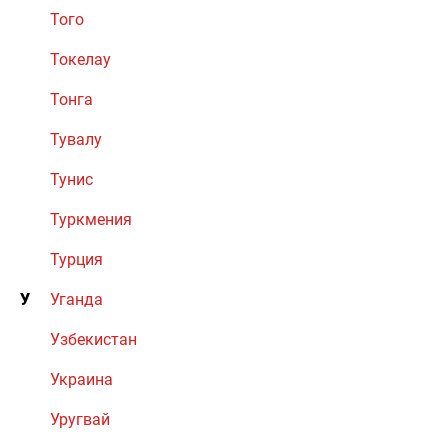
Того
Токелау
Тонга
Тувалу
Тунис
Туркмения
Турция
У
Уганда
Узбекистан
Украина
Уругвай