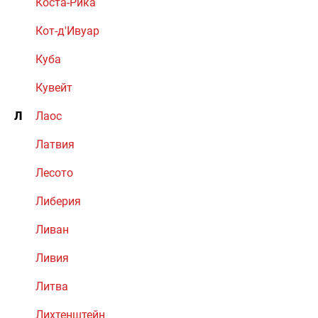
Коста-Рика
Кот-д'Ивуар
Куба
Кувейт
Л
Лаос
Латвия
Лесото
Либерия
Ливан
Ливия
Литва
Лихтенштейн