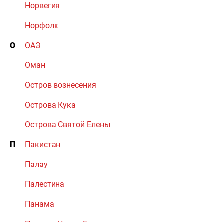
Норвегия
Норфолк
О
ОАЭ
Оман
Остров вознесения
Острова Кука
Острова Святой Елены
П
Пакистан
Палау
Палестина
Панама