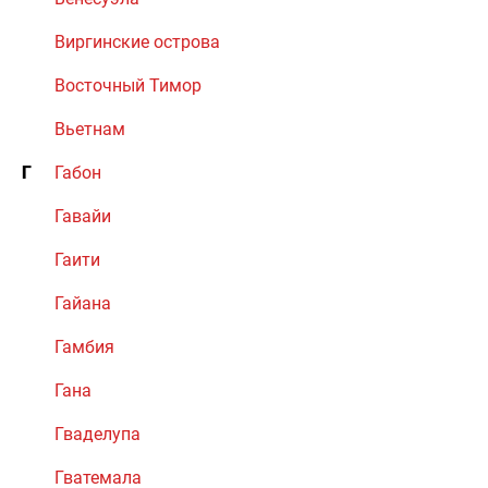
Виргинские острова
Восточный Тимор
Вьетнам
Г
Габон
Гавайи
Гаити
Гайана
Гамбия
Гана
Гваделупа
Гватемала