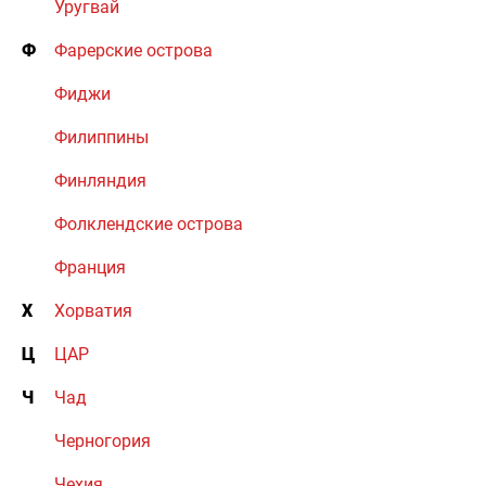
Уругвай
Ф
Фарерские острова
Фиджи
Филиппины
Финляндия
Фолклендские острова
Франция
Х
Хорватия
Ц
ЦАР
Ч
Чад
Черногория
Чехия