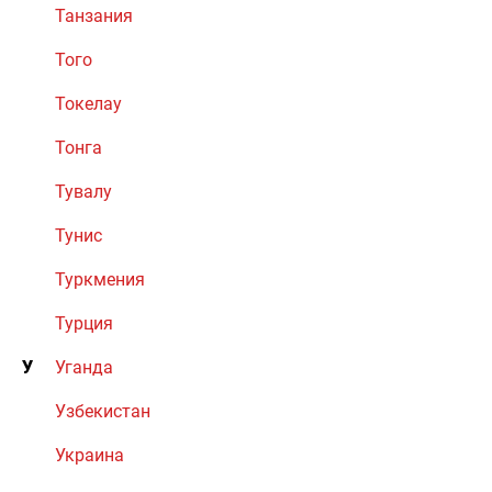
Танзания
Того
Токелау
Тонга
Тувалу
Тунис
Туркмения
Турция
У
Уганда
Узбекистан
Украина