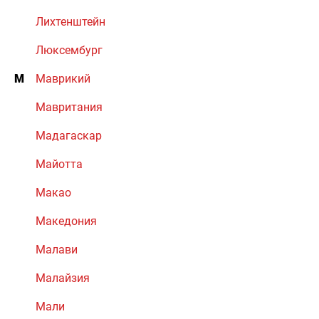
Лихтенштейн
Люксембург
М
Маврикий
Мавритания
Мадагаскар
Майотта
Макао
Македония
Малави
Малайзия
Мали