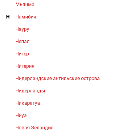
Мьянма
Н
Намибия
Науру
Непал
Нигер
Нигерия
Нидерландские антильские острова
Нидерланды
Никарагуа
Ниуэ
Новая Зеландия