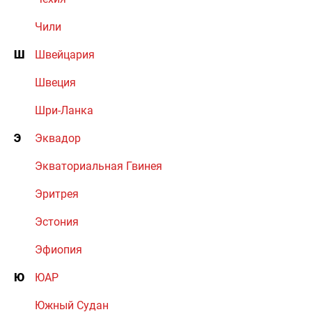
Чили
Ш
Швейцария
Швеция
Шри-Ланка
Э
Эквадор
Экваториальная Гвинея
Эритрея
Эстония
Эфиопия
Ю
ЮАР
Южный Судан