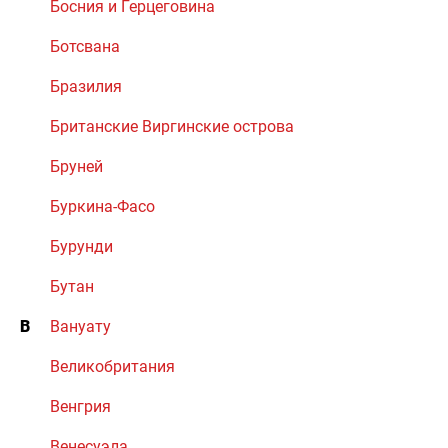
Босния и Герцеговина
Ботсвана
Бразилия
Британские Виргинские острова
Бруней
Буркина-Фасо
Бурунди
Бутан
В
Вануату
Великобритания
Венгрия
Венесуэла