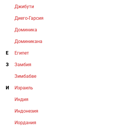
Джибути
Диего-Гарсия
Доминика
Доминикана
Е
Египет
З
Замбия
Зимбабве
И
Израиль
Индия
Индонезия
Иордания