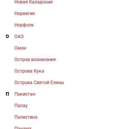
Новая Каледония
Норвегия
Норфолк
О
ОАЭ
Оман
Остров вознесения
Острова Кука
Острова Святой Елены
П
Пакистан
Палау
Палестина
Панама