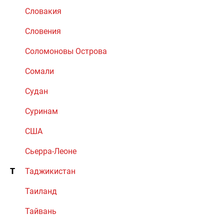
Словакия
Словения
Соломоновы Острова
Сомали
Судан
Суринам
США
Сьерра-Леоне
Т
Таджикистан
Таиланд
Тайвань