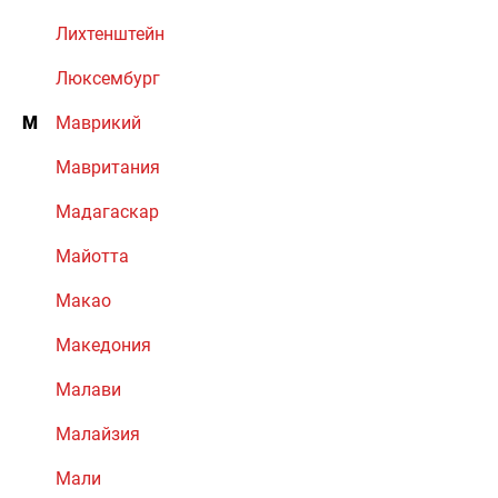
Лихтенштейн
Люксембург
М
Маврикий
Мавритания
Мадагаскар
Майотта
Макао
Македония
Малави
Малайзия
Мали