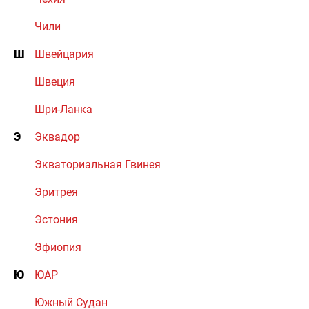
Чили
Ш
Швейцария
Швеция
Шри-Ланка
Э
Эквадор
Экваториальная Гвинея
Эритрея
Эстония
Эфиопия
Ю
ЮАР
Южный Судан