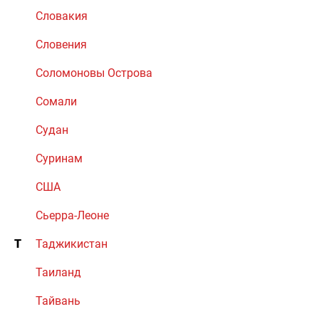
Словакия
Словения
Соломоновы Острова
Сомали
Судан
Суринам
США
Сьерра-Леоне
Т
Таджикистан
Таиланд
Тайвань