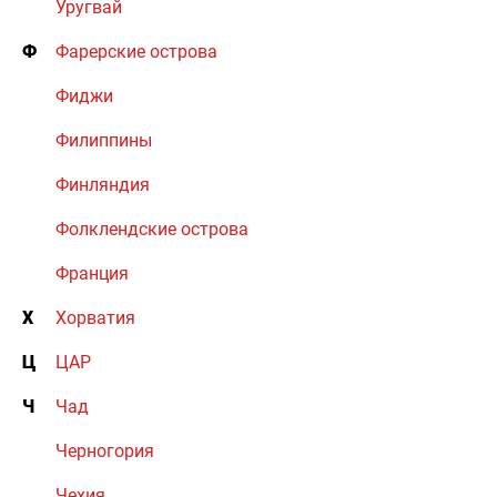
Уругвай
Ф
Фарерские острова
Фиджи
Филиппины
Финляндия
Фолклендские острова
Франция
Х
Хорватия
Ц
ЦАР
Ч
Чад
Черногория
Чехия