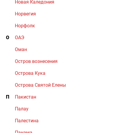
Новая Каледония
Норвегия
Норфолк
О
ОАЭ
Оман
Остров вознесения
Острова Кука
Острова Святой Елены
П
Пакистан
Палау
Палестина
Панама