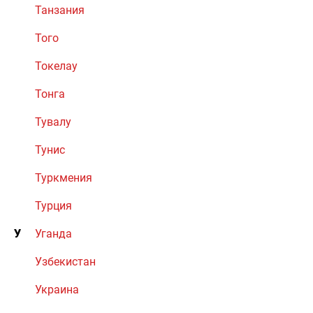
Танзания
Того
Токелау
Тонга
Тувалу
Тунис
Туркмения
Турция
У
Уганда
Узбекистан
Украина