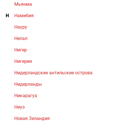
Мьянма
Н
Намибия
Науру
Непал
Нигер
Нигерия
Нидерландские антильские острова
Нидерланды
Никарагуа
Ниуэ
Новая Зеландия