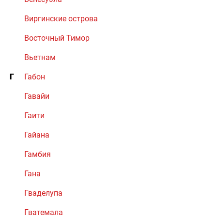
Виргинские острова
Восточный Тимор
Вьетнам
Г
Габон
Гавайи
Гаити
Гайана
Гамбия
Гана
Гваделупа
Гватемала