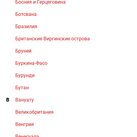
Босния и Герцеговина
Ботсвана
Бразилия
Британские Виргинские острова
Бруней
Буркина-Фасо
Бурунди
Бутан
В
Вануату
Великобритания
Венгрия
Венесуэла