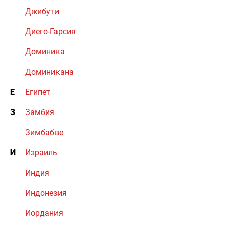
Джибути
Диего-Гарсия
Доминика
Доминикана
Е
Египет
З
Замбия
Зимбабве
И
Израиль
Индия
Индонезия
Иордания