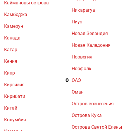
Каймановы острова
Никарагуа
Камбоджа
Ниуэ
Камерун
Новая Зеландия
Канада
Новая Каледония
Катар
Норвегия
Кения
Норфолк
Кипр
О
ОАЭ
Киргизия
Оман
Кирибати
Остров вознесения
Китай
Острова Кука
Колумбия
Острова Святой Елены