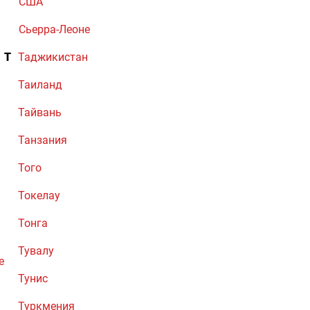
США
Сьерра-Леоне
Т
Таджикистан
Таиланд
Тайвань
Танзания
Того
Токелау
Тонга
Тувалу
е
Тунис
Туркмения