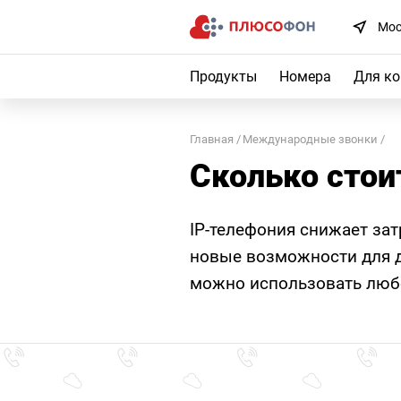
Мос
Продукты
Номера
Для к
Главная
Международные звонки
Сколько стои
IP-телефония снижает за
новые возможности для д
можно использовать любо