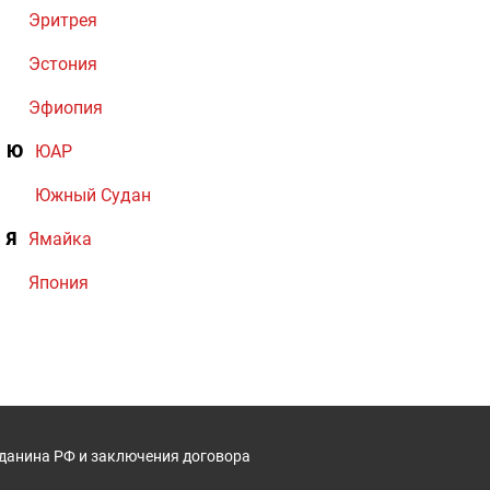
Эритрея
Эстония
Эфиопия
Ю
ЮАР
Южный Судан
Я
Ямайка
Япония
жданина РФ и заключения договора