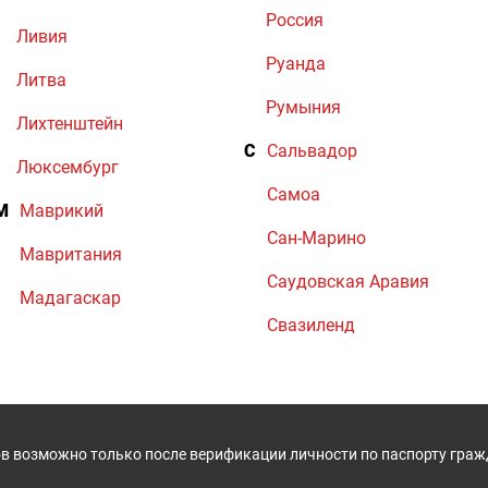
Россия
Ливия
Руанда
Литва
Румыния
Лихтенштейн
С
Сальвадор
Люксембург
Самоа
М
Маврикий
Сан-Марино
Мавритания
Саудовская Аравия
Мадагаскар
Свазиленд
в возможно только после верификации личности по паспорту гра