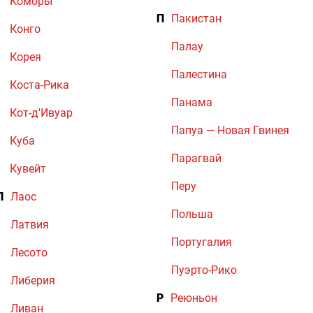
Коморы
П
Пакистан
Конго
Палау
Корея
Палестина
Коста-Рика
Панама
Кот-д'Ивуар
Папуа — Новая Гвинея
Куба
Парагвай
Кувейт
Перу
Л
Лаос
Польша
Латвия
Португалия
Лесото
Пуэрто-Рико
Либерия
Р
Реюньон
Ливан