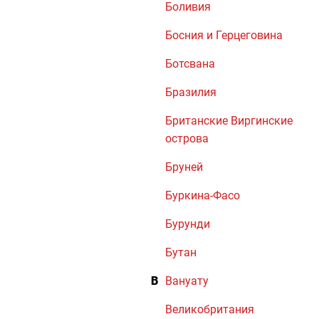
Боливия
Босния и Герцеговина
Ботсвана
Бразилия
Британские Виргинские
острова
Бруней
Буркина-Фасо
Бурунди
Бутан
В
Вануату
Великобритания