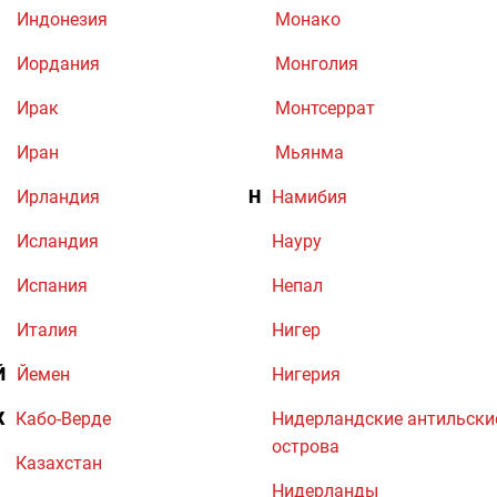
Индонезия
Монако
Иордания
Монголия
Ирак
Монтсеррат
Иран
Мьянма
Ирландия
Н
Намибия
Исландия
Науру
Испания
Непал
Италия
Нигер
Й
Йемен
Нигерия
К
Кабо-Верде
Нидерландские антильски
острова
Казахстан
Нидерланды