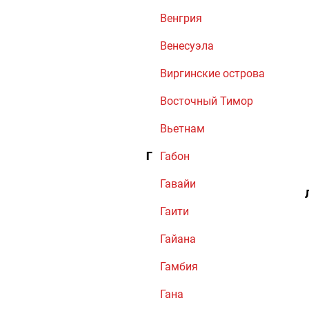
Венгрия
Венесуэла
Виргинские острова
Восточный Тимор
Вьетнам
Г
Габон
Гавайи
Гаити
Гайана
Гамбия
Гана