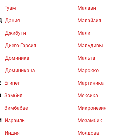
Гуам
Малави
Д
Дания
Малайзия
Джибути
Мали
Диего-Гарсия
Мальдивы
Доминика
Мальта
Доминикана
Марокко
Е
Египет
Мартиника
З
Замбия
Мексика
Зимбабве
Микронезия
И
Израиль
Мозамбик
Индия
Молдова